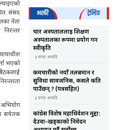
ल्याइएको
भर्खरै
ट्रेन्डिङ
थित संसद
लका नेता
 निरन्तर
चार अस्पताललाई शिक्षण
अस्पतालका रूपमा प्रयोग गर्न
स्वीकृति
न्यायाधीश
३ घण्टा अगाडि
र्ता भएको
 बैठकलाई
कर्मचारीको नयाँ तलबमान र
सुविधा सार्वजनिक, कसले कति
िरन्तरता
पाउँछन् ? (पत्रसहित)
३ घण्टा अगाडि
ाअभियोग
कांग्रेस विशेष महाधिवेशन मुद्दा:
ुख सचेतक
देउवा–खड्काको निवेदन