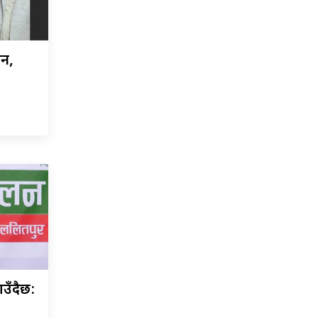
ैन,
उँदैछ: