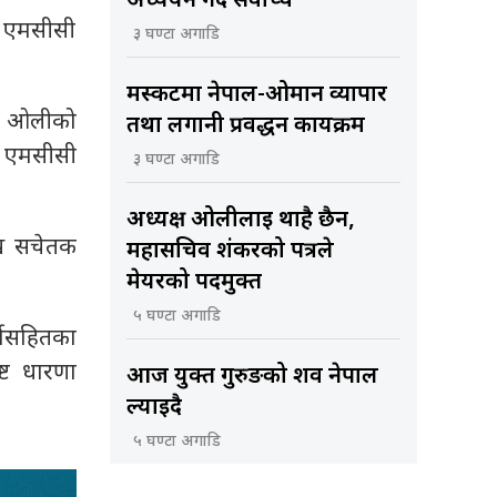
अध्ययन गर्दै सर्वोच्च
र एमसीसी
३ घण्टा अगाडि
मस्कटमा नेपाल-ओमान व्यापार
,’ ओलीको
तथा लगानी प्रवर्द्धन कार्यक्रम
 र एमसीसी
३ घण्टा अगाडि
अध्यक्ष ओलीलाई थाहै छैन,
ुख सचेतक
महासचिव शंकरको पत्रले
मेयरको पदमुक्त
५ घण्टा अगाडि
मासहितका
्ट धारणा
आज युक्त गुरुङको शव नेपाल
ल्याइदै
५ घण्टा अगाडि