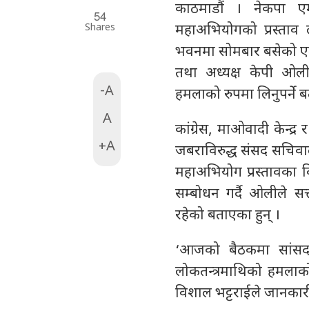
काठमाडौं । नेकपा एमाल
54
Shares
महाअभियोगको प्रस्ताव 
भवनमा सोमबार बसेको एम
तथा अध्यक्ष केपी ओलील
-A
हमलाको रुपमा लिनुपर्ने ब
A
कांग्रेस, माओवादी केन्
+A
जबराविरुद्ध संसद सचिवाल
महाअभियोग प्रस्तावक
सम्बोधन गर्दै ओलीले स
रहेको बताएका हुन् ।
‘आजको बैठकमा सांसद
लोकतन्त्रमाथिको हमलाक
विशाल भट्टराईले जानकार