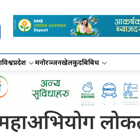
ा
विश्व
प्रदेश
मनोरञ्जन
खेलकुद
बिबिध
धको महाअभियोग लोक