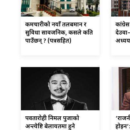
कर्मचारीको नयाँ तलबमान र
कांग्र
सुविधा सार्वजनिक, कसले कति
देउवा
पाउँछन् ? (पत्रसहित)
अध्ययन 
पर्वतारोही निर्मल पुर्जाको
‘राजनी
अन्त्येष्टि बेलायतमा हुने
होइन’: