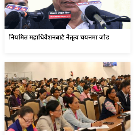
नियमित महाधिवेशनबाटै नेतृत्व चयनमा जोड