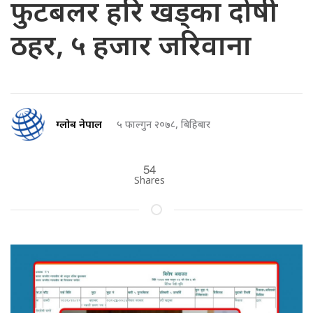
फुटबलर हरि खड्का दोषी
ठहर, ५ हजार जरिवाना
ग्लोब नेपाल
५ फाल्गुन २०७८, बिहिबार
54
Shares