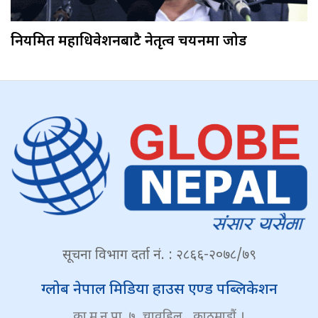
नियमित महाधिवेशनबाटै नेतृत्व चयनमा जोड
सूचना विभाग दर्ता नं. : २८६६-२०७८/७९
ग्लोब नेपाल मिडिया हाउस एण्ड पब्लिकेशन
का.म.न.पा. ७, चावहिल , काठमाडौं ।