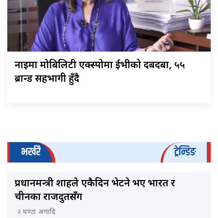
नाइमा मोबिलिटी एक्स्पोमा ईभीको दबदबा, ५५
ब्रान्ड सहभागी हुँदै
भर्खरै
ट्रेन्डिङ
प्रधानमन्त्री शाहले एकैदिन भेटने भए भारत र
चीनका राजदुतसँग
२ घण्टा अगाडि