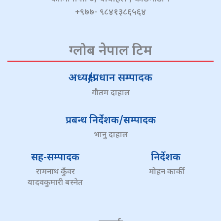
+९७७- ९८४१३८६५६४
ग्लोब नेपाल टिम
अध्यक्ष/प्रधान सम्पादक
गौतम दाहाल
प्रबन्ध निर्देशक/सम्पादक
भानु दाहाल
सह-सम्पादक
निर्देशक
रामनाथ कुँवर
मोहन कार्की
यादवकुमारी बस्नेत