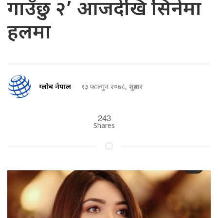
गाउँछु २’ आजदेखि सिनेमा
हलमा
ग्लोब नेपाल
१३ फाल्गुन २०७८, शुक्रबार
243
Shares