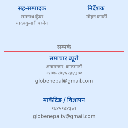
सह-सम्पादक
निर्देशक
रामनाथ कुँवर
मोहन कार्की
यादवकुमारी बस्नेत
सम्पर्क
समाचार ब्यूरो
अनामनगर, काठमाडौं
+९७७-९७४५९४४३७०
globenepal@gmail.com
मार्केटिङ / विज्ञापन
९७४५९४४३७१
globenepaltv@gmail.com