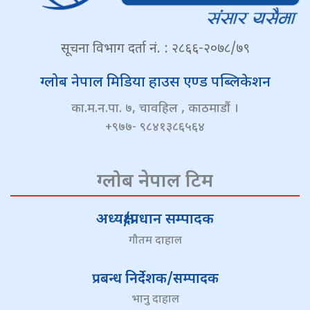
सूचना विभाग दर्ता नं. : २८६६-२०७८/७९
ग्लोब नेपाल मिडिया हाउस एण्ड पब्लिकेशन
का.म.न.पा. ७, चावहिल , काठमाडौं ।
+९७७- ९८४१३८६५६४
ग्लोब नेपाल टिम
अध्यक्ष/प्रधान सम्पादक
गौतम दाहाल
प्रबन्ध निर्देशक/सम्पादक
भानु दाहाल