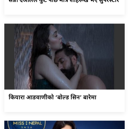
सन्नी देओलले कुटे पछि मात्र शाहरूख भए सुपरस्टार
कियारा आडवाणीको ‘बोल्ड सिन’ बारेमा