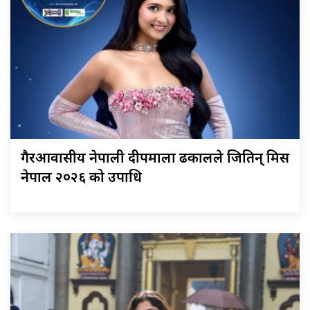
गैरआवासीय नेपाली दीपमाला ढकालले जितिन् मिस
नेपाल २०२६ को उपाधि