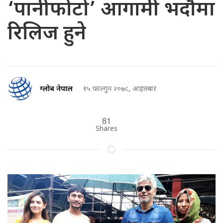
‘पानीफोटो’ आगामी भदौमा
रिलिज हुने
ग्लोब नेपाल
१५ फाल्गुन २०७८, आइतबार
81
Shares