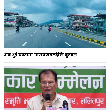
अब दुई घण्टामा नारायणगढदेखि बुटवल