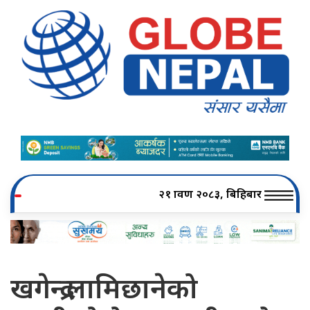
२१ श्रावण २०८३, बिहिबार
खगेन्द्र लामिछानेको