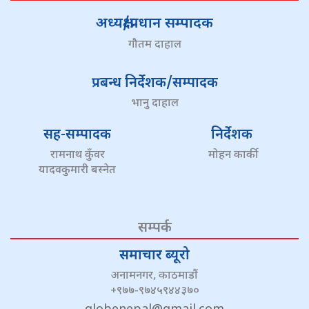
अध्यक्ष/प्रधान सम्पादक
गौतम दाहाल
प्रबन्ध निर्देशक/सम्पादक
भानु दाहाल
सह-सम्पादक
निर्देशक
रामनाथ कुँवर
मोहन कार्की
यादवकुमारी बस्नेत
सम्पर्क
समाचार ब्यूरो
अनामनगर, काठमाडौं
+९७७-९७४५९४४३७०