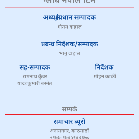
ग्लोब नेपाल टिम
अध्यक्ष/प्रधान सम्पादक
गौतम दाहाल
प्रबन्ध निर्देशक/सम्पादक
भानु दाहाल
सह-सम्पादक
निर्देशक
रामनाथ कुँवर
मोहन कार्की
यादवकुमारी बस्नेत
सम्पर्क
समाचार ब्यूरो
अनामनगर, काठमाडौं
+९७७-९७४५९४४३७०