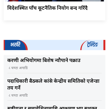
विदेशस्थित पाँच कूटनैतिक नियोग बन्द गरिँदै
भर्खरै
ट्रेन्डिङ
करणी अभियोगमा बिशेष न्यौपाने पक्राउ
८ घण्टा अगाडि
पदाधिकारी बैठकले कांग्रेस केन्द्रीय समितिकाे एजेन्डा
तय गर्ने
८ घण्टा अगाडि
सङ्घीयता र समावेशितामाथि आक्रमण भए सशक्त