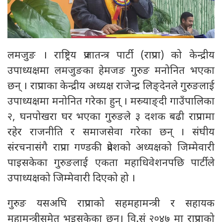
लमजुङ । राष्ट्रिय प्रजातन्त्र पार्टी (राप्रपा) को केन्द्रीय
उपाध्यक्षमा लमजुङका हेमजङ गुरुङ मनोनित भएका
छन् । राप्रपाका केन्द्रीय अध्यक्ष राजेन्द्र लिङ्देनले गुरुङलाई
उपाध्यक्षमा मनोनित गरेका हुन् । मस्र्याङ्दी गाउँपालिका
२, घनपोखरा घर भएका गुरुङले ३ दशक बढी राप्रपामा
रहेर राजनीति र समाजसेवा गरेका छन् । संघीय
संरचनासंगै राप्रपा गण्डकी प्रदेशको अध्यक्षको जिम्मेवारी
पाइसकेका गुरुङलाई एकता महाधिवेशनपछि पार्टीले
उपाध्यक्षको जिम्मेवारी दिएको हो ।
गुरुङ यसअघि राप्रपाको सहमहामन्त्री र सहायक
महामन्त्रीसमेत भइसकेका छन्। वि.संं २०४७ मा राप्रपाको