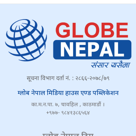
सूचना विभाग दर्ता नं. : २८६६-२०७८/७९
ग्लोब नेपाल मिडिया हाउस एण्ड पब्लिकेशन
का.म.न.पा. ७, चावहिल , काठमाडौं ।
+९७७- ९८४१३८६५६४