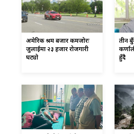
अमेरिकी श्रम बजार कमजोरः
तीन ब
जुलाईमा २३ हजार रोजगारी
कर्णाल
घट्यो
हुँदै