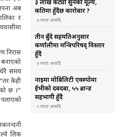
३ लाख कट्यो सुनको मूल्य,
ो सपना अब
कतिमा हुँदैछ कारोबार ?
ालिका र
४ घण्टा अगाडि
ीयवासीमा
तीन बुँदे सहमतिअनुसार
कर्णालीमा मन्त्रिपरिषद् विस्तार
रण निरास
हुँदै
त बनाएको
४ घण्टा अगाडि
धेरै समय
नाइमा मोबिलिटी एक्स्पोमा
“तर केही
ईभीको दबदबा, ५५ ब्रान्ड
ेको छ ।”
सहभागी हुँदै
शा पलाएको
५ घण्टा अगाडि
नकनन्दनी
ल्वे लिक