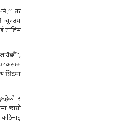
भने,‘‘ तर
े न्यूनतम
लाई तालिम
ाउँछौँ”,
नपटकसम्म
्य सिटमा
इरहेको र
मा छाप्रो
ा कठिनाइ