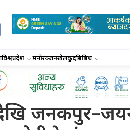
ा
विश्व
प्रदेश
मनोरञ्जन
खेलकुद
बिबिध
ेखि जनकपुर–जयनग