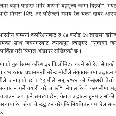
रेलमा चढ्न पाइन्छ भनेर आफ्नो बहुमूल्य जग्गा दिइयो”, मण्
ेपछि निरास थिएँ, तर पछिल्लो समय रेल चल्ने खबर आए
भारतीय कम्पनी कर्पोरेशनबाट रु ८४ करोड ६५ लाखमा खरि
झामका साथ जयनगरबाट जनकपुर ल्याइएर धनुषाको जन
पार्किङ गरी त्रिपाल ओढाएर राखिएको छ ।
को कुर्थासम्म करिब ३५ किलोमिटर चल्ने सो रेल सेवाको
वा र भारतका प्रधानमन्त्री नरेन्द्र मोदीले संयुक्तरूपमा उद्घाटन ग
नीले जनाएको छ । ‘‘हामीले सन् २०२२ को फेब्रुअरी तेस्रो
ञ्चालन गर्ने तयारी गरेका छौँ”, नेपाल रेल्वे कम्पनीमा मह
चलाउन अब कुनै समस्या छैन, केवल उद्घाटन हुनमात्र बाँकी 
युक्तरूपमा रेल सेवाको उद्घाटन गरेपछि नियमितरूपमा रेल सञ्
छ ।