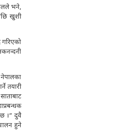
डलले भने,
पछि खुशी
द गरिएको
कनन्दनी
 नेपालका
र्ने तयारी
 साताबाट
ाप्रबन्धक
छ ।” दुवै
चालन हुने