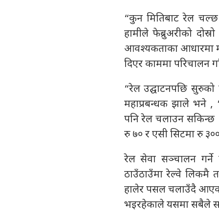
“कुन मितिबाट रेल चल्छ भ
हामीले फेब्रुअरीको दोस्
आवश्यकताका आधारमा मात्
दिएर काममा परिचालन गर
“रेल उद्घाटनपछि सुरुक
महाप्रबन्धक झाले भने ,
पनि रेल चलाउन सकिन्छ ।
रु ७० र एसी सिटमा रु ३
रेल सेवा सञ्चालन गर्न
ठाउँठाउँमा रेल्वे लिकमै
हालेर पसल चलाउँदै आएको
भइरहेकाले यसमा सबैले सहय