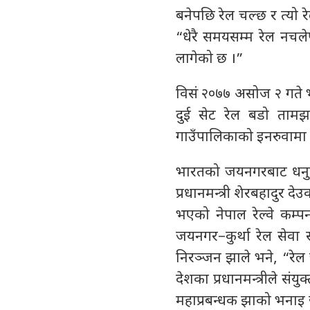
बनेपछि रेल चल्छ र त्यो 
“धेरै समयसम्म रेल नचल
लागेको छ ।”
विसं २०७७ असोज २ गते 
दुई सेट रेल बडो ताम
गाउँपालिकाको इनरुवामा 
भारतको जयनगरबाट धनुषा
प्रधानमन्त्री शेरबहादुर देउ
भएको नेपाल रेल्वे कम्प
जयनगर–कुर्था रेल सेवा स
निरञ्जन झाले भने, “रेल 
देशका प्रधानमन्त्रीले सं
महाप्रबन्धक झाको भनाइ 