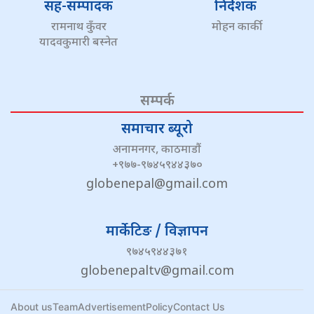
सह-सम्पादक
निर्देशक
रामनाथ कुँवर
मोहन कार्की
यादवकुमारी बस्नेत
सम्पर्क
समाचार ब्यूरो
अनामनगर, काठमाडौं
+९७७-९७४५९४४३७०
globenepal@gmail.com
मार्केटिङ / विज्ञापन
९७४५९४४३७१
globenepaltv@gmail.com
About us
Team
Advertisement
Policy
Contact Us