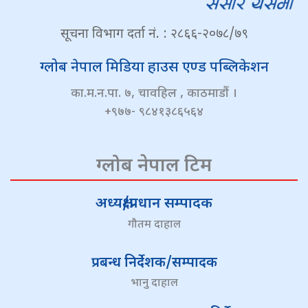
सूचना विभाग दर्ता नं. : २८६६-२०७८/७९
ग्लोब नेपाल मिडिया हाउस एण्ड पब्लिकेशन
का.म.न.पा. ७, चावहिल , काठमाडौं ।
+९७७- ९८४१३८६५६४
ग्लोब नेपाल टिम
अध्यक्ष/प्रधान सम्पादक
गौतम दाहाल
प्रबन्ध निर्देशक/सम्पादक
भानु दाहाल