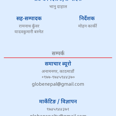
भानु दाहाल
सह-सम्पादक
निर्देशक
रामनाथ कुँवर
मोहन कार्की
यादवकुमारी बस्नेत
सम्पर्क
समाचार ब्यूरो
अनामनगर, काठमाडौं
+९७७-९७४५९४४३७०
globenepal@gmail.com
मार्केटिङ / विज्ञापन
९७४५९४४३७१