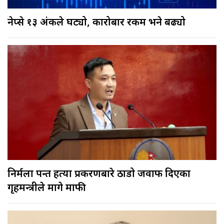
नेप्से १३ अंकले घट्यो, कारोबार रकम भने बढ्यो
निर्मला पन्त हत्या प्रकरणबारे ठाडो जवाफ दिएका
गृहमन्त्रीले मागे माफी