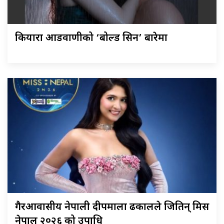
कियारा आडवाणीको ‘बोल्ड सिन’ बारेमा
गैरआवासीय नेपाली दीपमाला ढकालले जितिन् मिस
नेपाल २०२६ को उपाधि