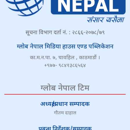
सूचना विभाग दर्ता नं. : २८६६-२०७८/७९
ग्लोब नेपाल मिडिया हाउस एण्ड पब्लिकेशन
का.म.न.पा. ७, चावहिल , काठमाडौं ।
+९७७- ९८४१३८६५६४
ग्लोब नेपाल टिम
अध्यक्ष/प्रधान सम्पादक
गौतम दाहाल
प्रबन्ध निर्देशक/सम्पादक