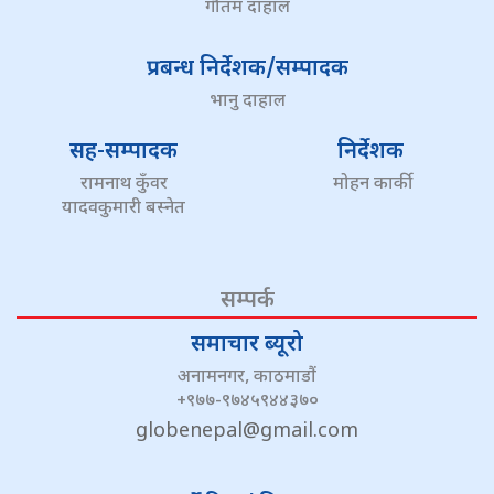
गौतम दाहाल
प्रबन्ध निर्देशक/सम्पादक
भानु दाहाल
सह-सम्पादक
निर्देशक
रामनाथ कुँवर
मोहन कार्की
यादवकुमारी बस्नेत
सम्पर्क
समाचार ब्यूरो
अनामनगर, काठमाडौं
+९७७-९७४५९४४३७०
globenepal@gmail.com