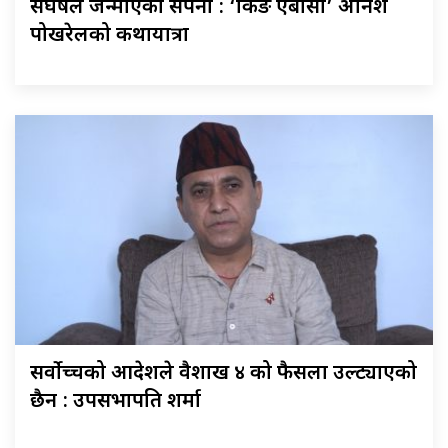
संघर्षले जन्माएको सपना : ‘किङ एबीसी’ अनिश
पोखरेलको कथायात्रा
सर्वोच्चको आदेशले वैशाख ४ को फैसला उल्ट्याएको
छैन : उपसभापति शर्मा