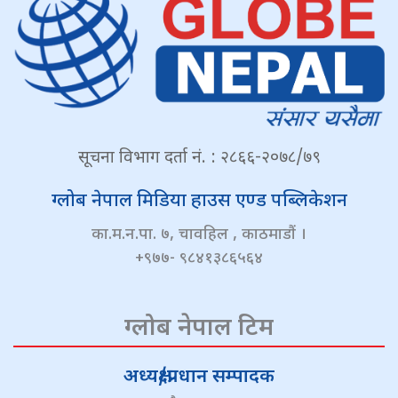
सूचना विभाग दर्ता नं. : २८६६-२०७८/७९
ग्लोब नेपाल मिडिया हाउस एण्ड पब्लिकेशन
का.म.न.पा. ७, चावहिल , काठमाडौं ।
+९७७- ९८४१३८६५६४
ग्लोब नेपाल टिम
अध्यक्ष/प्रधान सम्पादक