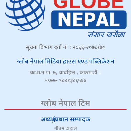
सूचना विभाग दर्ता नं. : २८६६-२०७८/७९
ग्लोब नेपाल मिडिया हाउस एण्ड पब्लिकेशन
का.म.न.पा. ७, चावहिल , काठमाडौं ।
+९७७- ९८४१३८६५६४
ग्लोब नेपाल टिम
अध्यक्ष/प्रधान सम्पादक
गौतम दाहाल