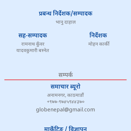
प्रबन्ध निर्देशक/सम्पादक
भानु दाहाल
सह-सम्पादक
निर्देशक
रामनाथ कुँवर
मोहन कार्की
यादवकुमारी बस्नेत
सम्पर्क
समाचार ब्यूरो
अनामनगर, काठमाडौं
+९७७-९७४५९४४३७०
globenepal@gmail.com
मार्केटिङ / विज्ञापन