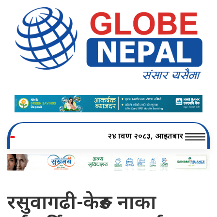
२४ श्रावण २०८३, आइतबार
रसुवागढी-केरुङ नाका