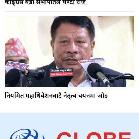
काङ्ग्रेस वडा सभापतिले घण्टी रोजे
नियमित महाधिवेशनबाटै नेतृत्व चयनमा जोड