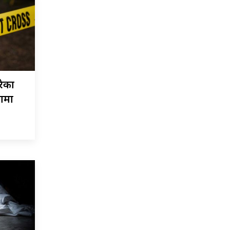
रेका
नामा