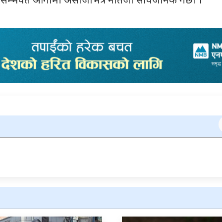
म्भवत आगामी असोजभित्र नतिजा सार्वजनिक गर्छौ ।’