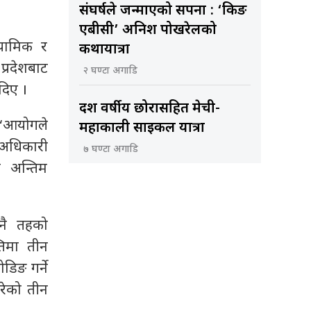
संघर्षले जन्माएको सपना : ‘किङ
एबीसी’ अनिश पोखरेलको
्यामिक र
कथायात्रा
्रदेशबाट
२ घण्टा अगाडि
दिए ।
दश वर्षीय छोरासहित मेची-
 ‘आयोगले
महाकाली साइकल यात्रा
 अधिकारी
७ घण्टा अगाडि
र अन्तिम
ीनै तहको
तिमा तीन
डिङ गर्ने
रेको तीन