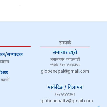
सम्पर्क
समाचार ब्यूरो
्देशक/सम्पादक
अनामनगर, काठमाडौं
 दाहाल
+९७७-९७४५९४४३७०
globenepal@gmail.com
्देशक
 कार्की
मार्केटिङ / विज्ञापन
९७४५९४४३७१
globenepaltv@gmail.com