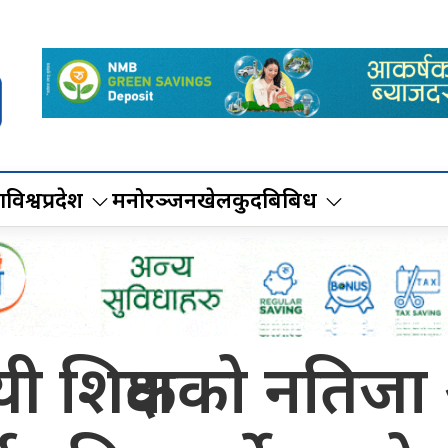
ा
विश्व
प्रदेश
मनोरञ्जन
खेलकुद
बिबिध
ायी शिक्षकको नतिज