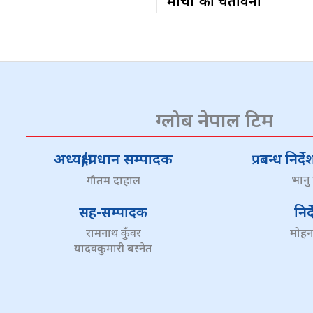
मोर्चा’को चेतावनी
ग्लोब नेपाल टिम
अध्यक्ष/प्रधान सम्पादक
प्रबन्ध निर
भानु
गौतम दाहाल
सह-सम्पादक
निर
रामनाथ कुँवर
मोहन
यादवकुमारी बस्नेत