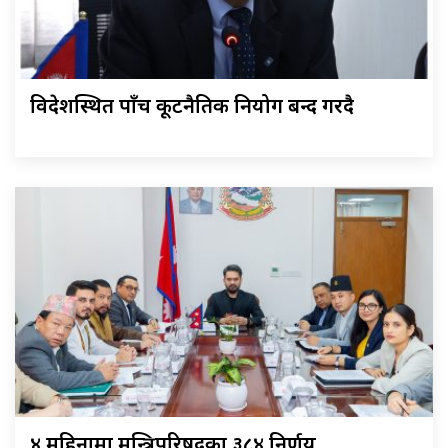
विदेशस्थित पाँच कूटनैतिक नियोग बन्द गरिँदै
४ महिनामा मन्त्रिपरिषद्का ३८४ निर्णय