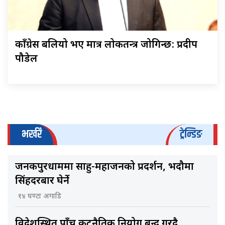
काँग्रेस बलियो भए मात्र लोकतन्त्र जोगिन्छ: प्रदीप
पौडेल
भर्खरै
ट्रेन्डिङ
जनकपुरधाममा साहु-महाजनको प्रदर्शन, भदौमा
सिंहदरबार घेर्ने
१४ घण्टा अगाडि
विदेशस्थित पाँच कूटनैतिक नियोग बन्द गरिँदै