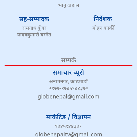
भानु दाहाल
सह-सम्पादक
निर्देशक
रामनाथ कुँवर
मोहन कार्की
यादवकुमारी बस्नेत
सम्पर्क
समाचार ब्यूरो
अनामनगर, काठमाडौं
+९७७-९७४५९४४३७०
globenepal@gmail.com
मार्केटिङ / विज्ञापन
९७४५९४४३७१
globenepaltv@gmail.com