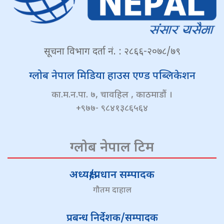
सूचना विभाग दर्ता नं. : २८६६-२०७८/७९
ग्लोब नेपाल मिडिया हाउस एण्ड पब्लिकेशन
का.म.न.पा. ७, चावहिल , काठमाडौं ।
+९७७- ९८४१३८६५६४
ग्लोब नेपाल टिम
अध्यक्ष/प्रधान सम्पादक
गौतम दाहाल
प्रबन्ध निर्देशक/सम्पादक