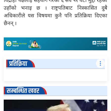
विद्रोही पक्षलाई सहयोग गरेका ६ सय ५१ वटा मुद्दा रहेको
उहाँको भनाइ छ । राष्ट्रपतिबाट निस्कासित दुबै
अधिकारीले यस विषयमा कुनै पनि प्रतिक्रिया दिएका
छैनन् ।
प्रतिक्रिया
सम्बन्धित खवर