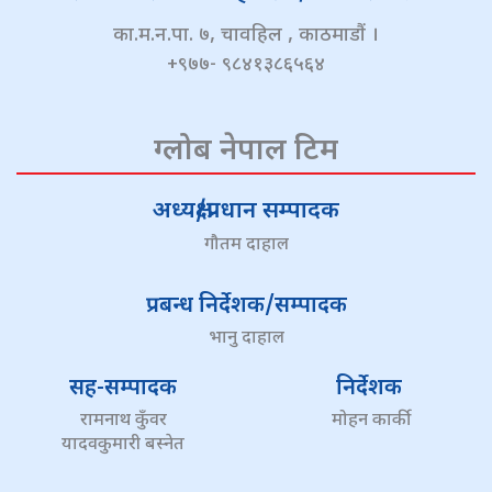
का.म.न.पा. ७, चावहिल , काठमाडौं ।
+९७७- ९८४१३८६५६४
ग्लोब नेपाल टिम
अध्यक्ष/प्रधान सम्पादक
गौतम दाहाल
प्रबन्ध निर्देशक/सम्पादक
भानु दाहाल
सह-सम्पादक
निर्देशक
रामनाथ कुँवर
मोहन कार्की
यादवकुमारी बस्नेत