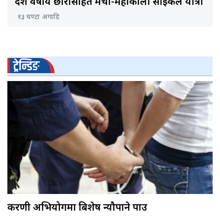
दश वर्षीय छोरासहित मेची-महाकाली साइकल यात्रा
१३ घण्टा अगाडि
ट्रेन्डिङ
करणी अभियोगमा बिशेष न्यौपाने पक्राउ