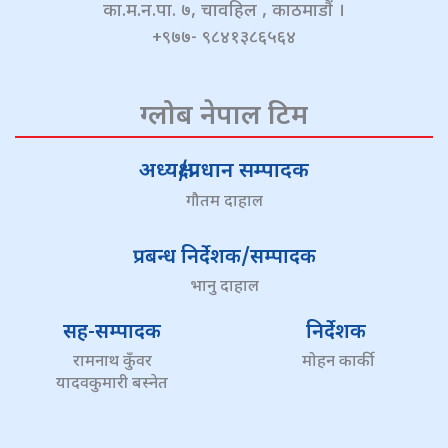
का.म.न.पा. ७, चावहिल , काठमाडौं ।
+९७७- ९८४१३८६५६४
ग्लोब नेपाल टिम
अध्यक्ष/प्रधान सम्पादक
गौतम दाहाल
प्रबन्ध निर्देशक/सम्पादक
भानु दाहाल
सह-सम्पादक
निर्देशक
रामनाथ कुँवर
मोहन कार्की
यादवकुमारी बस्नेत