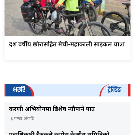
दश वर्षीय छोरासहित मेची-महाकाली साइकल यात्रा
भर्खरै
ट्रेन्डिङ
करणी अभियोगमा बिशेष न्यौपाने पक्राउ
६ घण्टा अगाडि