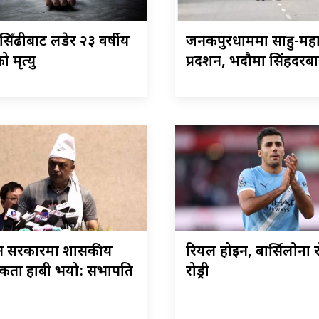
िँढीबाट लडेर २३ वर्षीय
जनकपुरधाममा साहु-म
 मृत्यु
प्रदर्शन, भदौमा सिंहदरबार 
ान सरकारमा शासकीय
रियल होइन, बार्सिलोना रो
ता हाबी भयो: सभापति
रोड्री