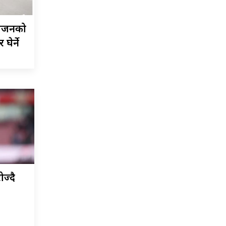
हाजनको
घेर्ने
ज्दै