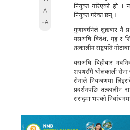
नियुक्त गरिएको हो । नवनि
A
नियुक्त गरेका छन् ।
+A
गुणावर्धनेले शुक्रबार नै
यसअघि विदेश, गृह र शिक
तत्कालीन राष्ट्रपति गोटाबा
यसअघि बिहीबार नवनिर्
शपथसँगै श्रीलंकाली सेना र
सेनाले नियन्त्रणमा लिइ
प्रदर्शनपछि तत्कालीन र
संसद्‍मा भएको निर्वाचनमा व