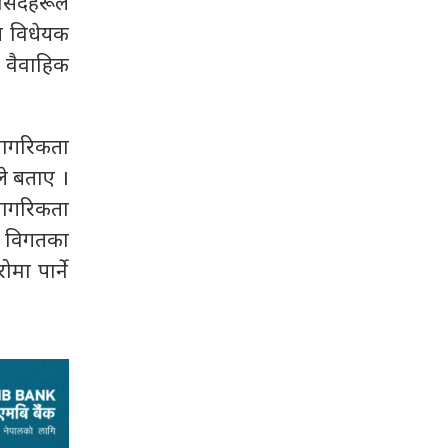
ांसदहरूले
त विधेयक
 वैवाहिक
 नागरिकता
ले बताए ।
नागरिकता
मा विगतका
ा पार्ने