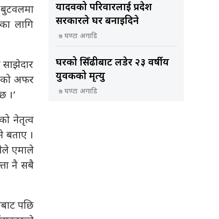
यादवको परिवारलाई प्रदेश
े बुटवलमा
सरकारले घर बनाइदिने
वका लागि
७ घण्टा अगाडि
घरको सिँढीबाट लडेर २३ वर्षीय
ता साझेदार
युवकको मृत्यु
्रीको अफर
७ घण्टा अगाडि
छ ।’
ो नेतृत्व
ने बताए ।
ीले एमाले
्ता नै सबै
ानबाट पछि