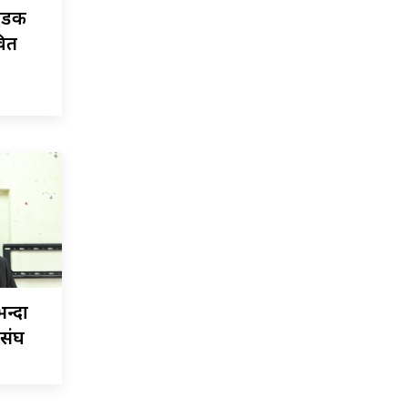
 सडक
वित
न्दा
ासंघ