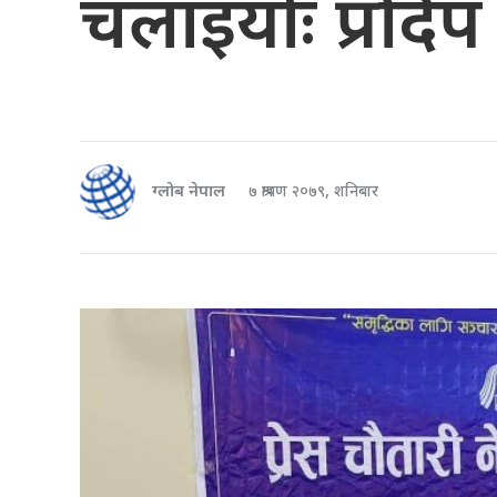
चलाइयोः प्रदिप 
ग्लोब नेपाल
७ श्रावण २०७९, शनिबार