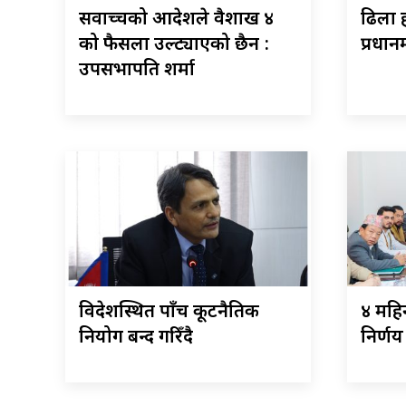
सर्वोच्चको आदेशले वैशाख ४
ढिला ह
को फैसला उल्ट्याएको छैन :
प्रधानम
उपसभापति शर्मा
विदेशस्थित पाँच कूटनैतिक
४ महिन
नियोग बन्द गरिँदै
निर्णय