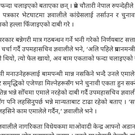
्दा चलाइएको बताएका छन् । प्रेस चौतारी नेपाल रुपन्देहील
्रकार भेटघाटमा ज्ञवालीले कांग्रेसलाई तर्साउन र चुना
धनको हल्ला फिँजाइएको दाबी गरे ।
ा सरकार बन्नेगरी मात्र गठबन्धन गर्ने भनी गरेको निर्णयबाट सत्
र्चा गर्दै उपमहासचिव ज्ञवालीले भने, ‘अलि पहिले प्रधानमन्त
ो थियो, त्यो फेल खायो, अव बाम एकताको फन्दा चलाइएको 
खुसी मनाउनेहरूलाई बामपन्थी मान्न नसकिने भन्दै उनले एमालेक
 समृद्धिको एजेण्डा मिल्नेहरूसँग भने चुनावी एकता हुन सक्
्न भन्ने सोँचमा एमाले नरहेको दाबी गर्दै उपमहासचिव ज्ञवाल
 जोसँग पनि लहसिनुपर्छ भन्ने मान्यताबाट टाढा रहेको बताए । ‘सत
हसिने काम एमालेले गर्दैन,’ ज्ञवालीले भने ।
िव ज्ञवालीले नागरिकता विधेयकमा माओवादी केन्द्र आफ्नो अड