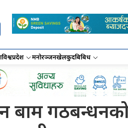
ा
विश्व
प्रदेश
मनोरञ्जन
खेलकुद
बिबिध
साउन बाम गठबन्धनक