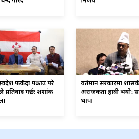
बन्द गरिँदै
निर्णय
स्वदेश फर्कँदा पक्राउ परे
वर्तमान सरकारमा शास
सले प्रतिवाद गर्छः शशांक
अराजकता हाबी भयो: 
ला
थापा