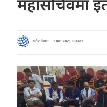
महासचिवमा इतर
ग्लोब नेपाल
८ श्रावण २०७९, आइतबार