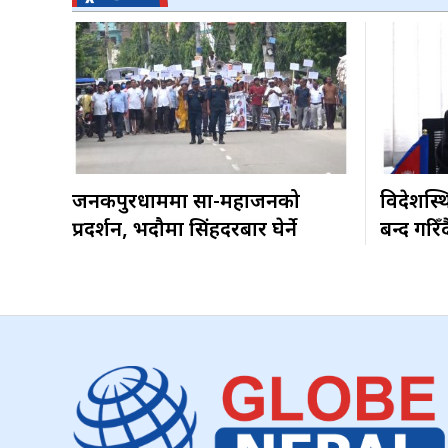
जनकपुरधाममा साहु-महाजनको
विदेशस्थ
प्रदर्शन, भदौमा सिंहदरबार घेर्ने
बन्द गरिँद