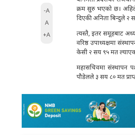
क्रम सुरु भएको छ। अहिले
-A
दिएकी अनिता बिन्दुले २ स
A
त्यस्तै, इतर समूहबाट अध्
+A
वरिष्ठ उपाध्यक्षमा संस्
केसी २ सय ९५ मत ल्याएक
महासचिवमा संस्थापन पक
पौडेलले ३ सय ८० मत प्राप