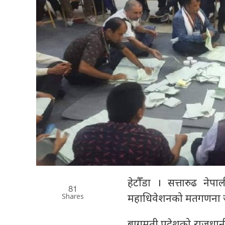
हेटौँडा । सत्तारुढ नेप
81
Shares
महाधिवेशनको मतगणना 
बागमती प्रदेशको राजधा