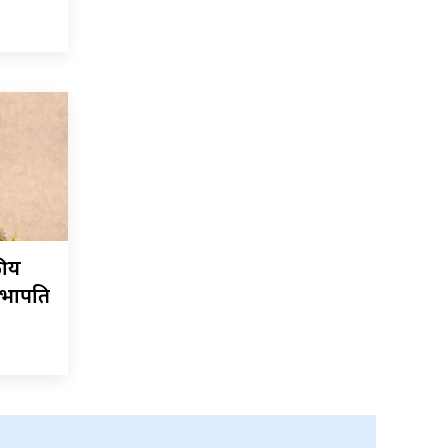
कीय
सभापति