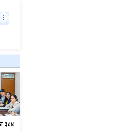
का ३८४