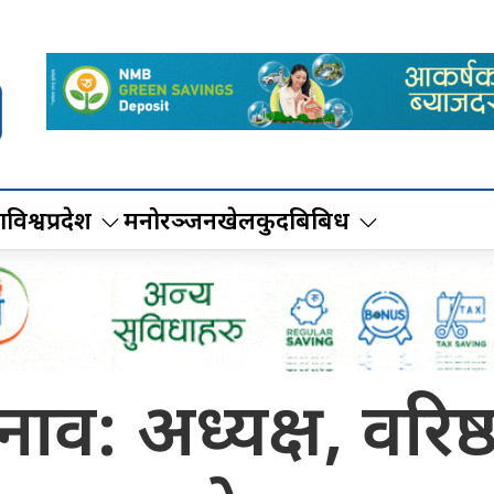
ा
विश्व
प्रदेश
मनोरञ्जन
खेलकुद
बिबिध
ुनाव: अध्यक्ष, वरिष्