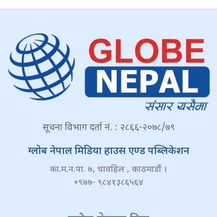
सूचना विभाग दर्ता नं. : २८६६-२०७८/७९
ग्लोब नेपाल मिडिया हाउस एण्ड पब्लिकेशन
का.म.न.पा. ७, चावहिल , काठमाडौं ।
+९७७- ९८४१३८६५६४