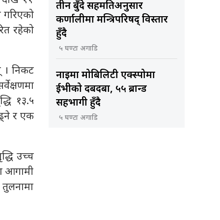
 देखि ११
तीन बुँदे सहमतिअनुसार
्न गरिएको
कर्णालीमा मन्त्रिपरिषद् विस्तार
रित रहेको
हुँदै
५ घण्टा अगाडि
न् । निकट
नाइमा मोबिलिटी एक्स्पोमा
वेक्षणमा
ईभीको दबदबा, ५५ ब्रान्ड
्धि १३.५
सहभागी हुँदै
ढ्ने र एक
५ घण्टा अगाडि
द्धि उच्च
ूमा आगामी
ो तुलनामा