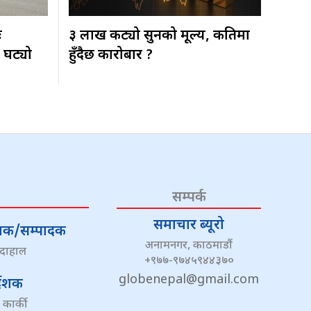
ः
३ लाख कट्यो सुनको मूल्य, कतिमा
 घट्यो
हुँदैछ कारोबार ?
सम्पर्क
समाचार ब्यूरो
्देशक/सम्पादक
अनामनगर, काठमाडौं
 दाहाल
+९७७-९७४५९४४३७०
globenepal@gmail.com
्देशक
 कार्की