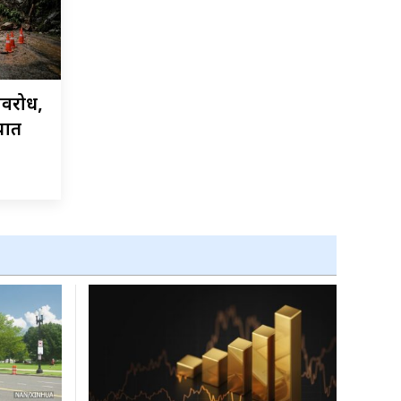
अवरोध,
यात