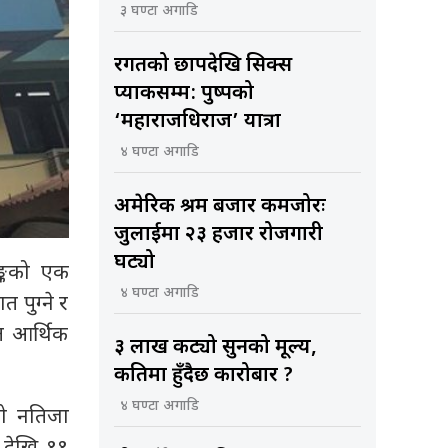
३ घण्टा अगाडि
रगतको छापदेखि सिक्स
प्याकसम्म: पुष्पको
‘महाराजधिराज’ यात्रा
४ घण्टा अगाडि
अमेरिकी श्रम बजार कमजोरः
जुलाईमा २३ हजार रोजगारी
घट्यो
ैङ्कको एक
४ घण्टा अगाडि
 पुग्ने र
गत आर्थिक
३ लाख कट्यो सुनको मूल्य,
कतिमा हुँदैछ कारोबार ?
४ घण्टा अगाडि
णको नतिजा