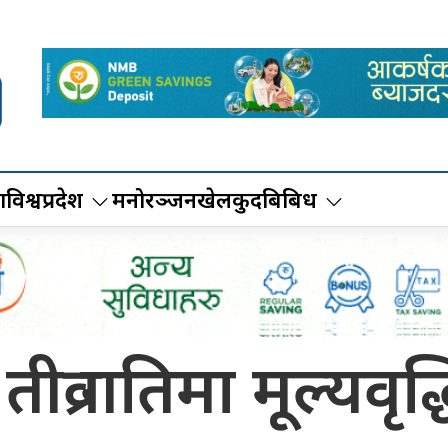
ा
विश्व
प्रदेश
मनोरञ्जन
खेलकुद
बिबिध
व्र गतिमा मूल्यवृद्ध