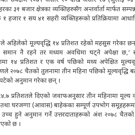
उक्त सर्वेक्षण २०७९ असार २० देखि असार २७ (जुलाई ०४
ा ३१ बजार क्षेत्रका व्यक्तिहरुसँग अन्तर्वार्ता मार्फत सम्पन
रू १ हजार १ सय ४१ सहरी व्यक्तिहरूको प्रतिक्रियामा आधा
ले अहिलेको मूल्यवृद्धि १४ प्रतिशत रहेको महसुस गरेका छ
धि समान नै रहने तर मध्यम अवधिमा घट्ने अपेक्षा छ,’ सर्
ा १४ प्रतिशत र एक वर्ष पछिको मध्य अपेक्षित मूल्यवृद
क्षणले २०७८ चैतको तुलनामा तीन महिना पछिको मूल्यवृद्धि ब
 घटेको अनुमान गरेका छन् ।
 ९४.७ प्रतिशतले दिएको जवाफअनुसार तीन महिनामा मूल्य वृ
सेवा तथा घरजग्गा (आवास) बाहेकका सम्पूर्ण उपभोग समूहहर
ि उच्च हुने अनुमान गर्ने उत्तरदाताहरूको अंश २०७८ चैतक
निएको छ ।