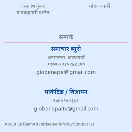
रामनाथ कुँवर
मोहन कार्की
यादवकुमारी बस्नेत
सम्पर्क
समाचार ब्यूरो
अनामनगर, काठमाडौं
+९७७-९७४५९४४३७०
globenepal@gmail.com
मार्केटिङ / विज्ञापन
९७४५९४४३७१
globenepaltv@gmail.com
About us
Team
Advertisement
Policy
Contact Us