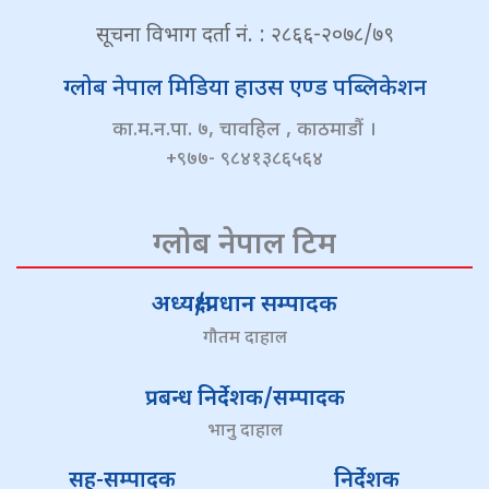
सूचना विभाग दर्ता नं. : २८६६-२०७८/७९
ग्लोब नेपाल मिडिया हाउस एण्ड पब्लिकेशन
का.म.न.पा. ७, चावहिल , काठमाडौं ।
+९७७- ९८४१३८६५६४
ग्लोब नेपाल टिम
अध्यक्ष/प्रधान सम्पादक
गौतम दाहाल
प्रबन्ध निर्देशक/सम्पादक
भानु दाहाल
सह-सम्पादक
निर्देशक