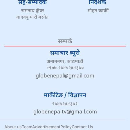
सह-सम्पादक
निर्देशक
रामनाथ कुँवर
मोहन कार्की
यादवकुमारी बस्नेत
सम्पर्क
समाचार ब्यूरो
अनामनगर, काठमाडौं
+९७७-९७४५९४४३७०
globenepal@gmail.com
मार्केटिङ / विज्ञापन
९७४५९४४३७१
globenepaltv@gmail.com
About us
Team
Advertisement
Policy
Contact Us