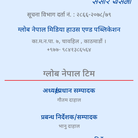
सूचना विभाग दर्ता नं. : २८६६-२०७८/७९
ग्लोब नेपाल मिडिया हाउस एण्ड पब्लिकेशन
का.म.न.पा. ७, चावहिल , काठमाडौं ।
+९७७- ९८४१३८६५६४
ग्लोब नेपाल टिम
अध्यक्ष/प्रधान सम्पादक
गौतम दाहाल
प्रबन्ध निर्देशक/सम्पादक
भानु दाहाल