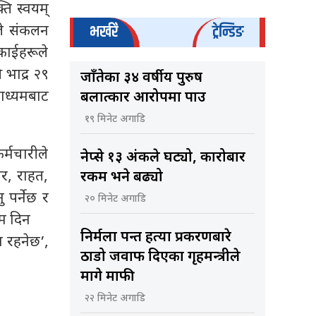
ि स्वयम्‌
भर्खरै
ट्रेन्डिङ
हले संकलन
काईहरूले
 भाद्र २९
जाँतेका ३४ वर्षीय पुरुष
माध्यमबाट
बलात्कार आरोपमा पक्राउ
१९ मिनेट अगाडि
्मचारीले
नेप्से १३ अंकले घट्यो, कारोबार
ार, राहत,
रकम भने बढ्यो
पर्नेछ र
२० मिनेट अगाडि
िम दिन
निर्मला पन्त हत्या प्रकरणबारे
ा रहनेछ’,
ठाडो जवाफ दिएका गृहमन्त्रीले
मागे माफी
२२ मिनेट अगाडि