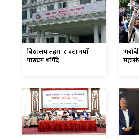
विद्यालय तहमा ८ वटा नयाँ
भदौदेख
पाठ्यक्रम थपिँदै
महासं