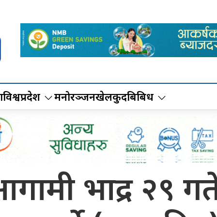
ा
विश्व
प्रदेश
मनोरञ्जन
खेलकुद
बिबिध
 आगामी भाद्र २९ गत