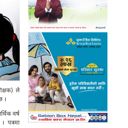
िक्षक) ले
छ ।
्थिक वर्ष
। पत्रमा