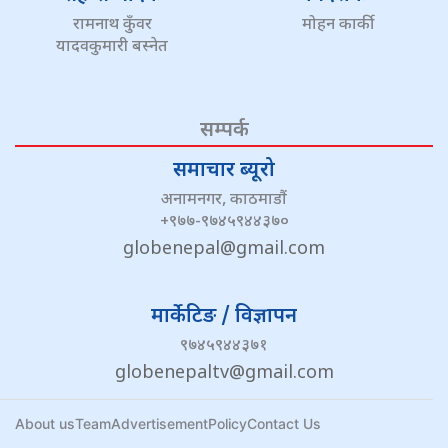
रामनाथ कुँवर
मोहन कार्की
यादवकुमारी बस्नेत
सम्पर्क
समाचार ब्यूरो
अनामनगर, काठमाडौं
+९७७-९७४५९४४३७०
globenepal@gmail.com
मार्केटिङ / विज्ञापन
९७४५९४४३७१
globenepaltv@gmail.com
About us
Team
Advertisement
Policy
Contact Us