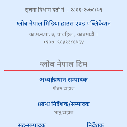
सूचना विभाग दर्ता नं. : २८६६-२०७८/७९
ग्लोब नेपाल मिडिया हाउस एण्ड पब्लिकेशन
का.म.न.पा. ७, चावहिल , काठमाडौं ।
+९७७- ९८४१३८६५६४
ग्लोब नेपाल टिम
अध्यक्ष/प्रधान सम्पादक
गौतम दाहाल
प्रबन्ध निर्देशक/सम्पादक
भानु दाहाल
सह-सम्पादक
निर्देशक