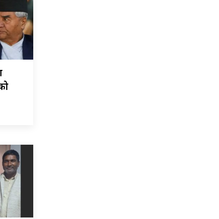
ा
चको