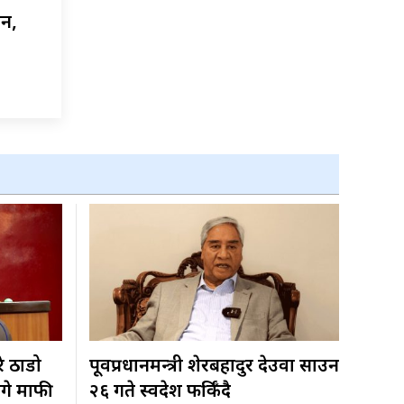
ैन,
रे ठाडो
पूर्वप्रधानमन्त्री शेरबहादुर देउवा साउन
ागे माफी
२६ गते स्वदेश फर्किँदै