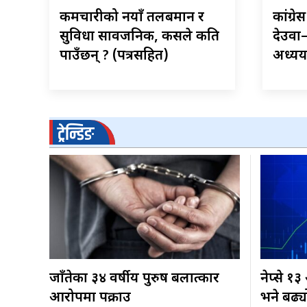
कर्मचारीको नयाँ तलबमान र
कांग्र
सुविधा सार्वजनिक, कसले कति
देउवा
पाउँछन् ? (पत्रसहित)
अध्ययन 
ट्रेन्डिङ
जाँतेका ३४ वर्षीय पुरुष बलात्कार
नेप्से १
आरोपमा पक्राउ
भने बढ्य