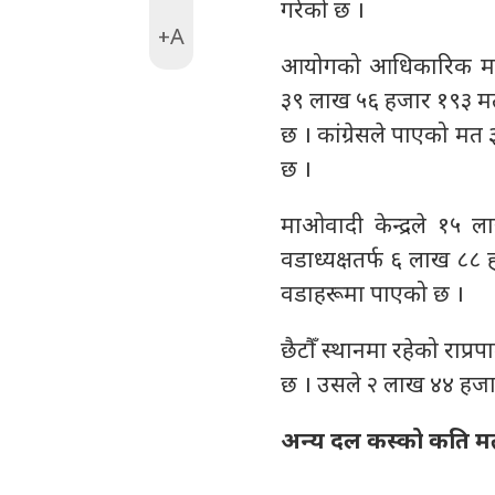
गरेको छ ।
+A
आयोगको आधिकारिक मत व
३९ लाख ५६ हजार १९३ मत
छ । कांग्रेसले पाएको म
छ ।
माओवादी केन्द्रले १५
वडाध्यक्षतर्फ ६ लाख ८
वडाहरूमा पाएको छ ।
छैटौँ स्थानमा रहेको राप
छ । उसले २ लाख ४४ हज
अन्य दल कस्को कति म