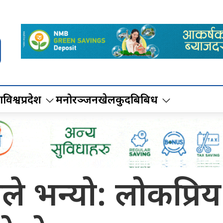
ा
विश्व
प्रदेश
मनोरञ्जन
खेलकुद
बिबिध
े भन्यो: लोकप्रिय 