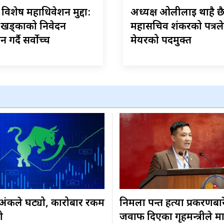
ेस विशेष महाधिवेशन मुद्दा:
अध्यक्ष ओलीलाई थाहै छ
–खड्काको निवेदन
महासचिव शंकरको पत्रले
गर्दै सर्वोच्च
मेयरको पदमुक्त
३ अंकले घट्यो, कारोबार रकम
निर्मला पन्त हत्या प्रकरणबा
ो
जवाफ दिएका गृहमन्त्रीले म