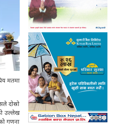
रिय मतमा
ले दोस्रो
ो उल्लेख
तको गणना