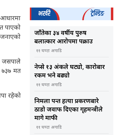
भर्खरै
ट्रेन्डिङ
ा आधारमा
मत पाएको
जाँतेका ३४ वर्षीय पुरुष
ले जनाएको
बलात्कार आरोपमा पक्राउ
११ घण्टा अगाडि
ो जसपाले
नेप्से १३ अंकले घट्यो, कारोबार
र ७३७ मत
रकम भने बढ्यो
११ घण्टा अगाडि
सपा रहेको
निर्मला पन्त हत्या प्रकरणबारे
ठाडो जवाफ दिएका गृहमन्त्रीले
मागे माफी
११ घण्टा अगाडि