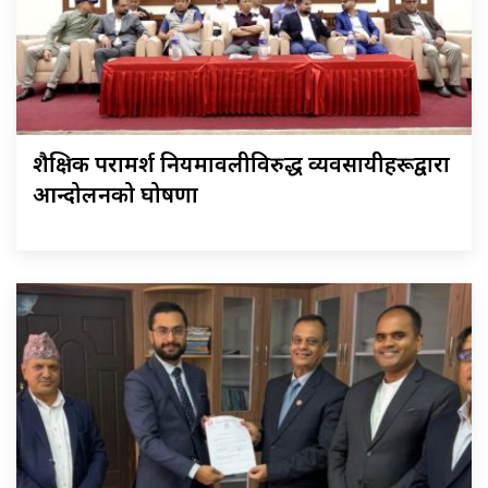
शैक्षिक परामर्श नियमावलीविरुद्ध व्यवसायीहरूद्वारा
आन्दोलनको घोषणा