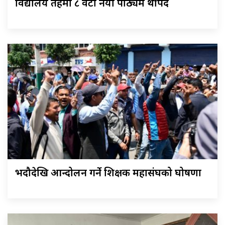
विद्यालय तहमा ८ वटा नयाँ पाठ्यक्रम थपिँदै
भदौदेखि आन्दोलन गर्ने शिक्षक महासंघको घोषणा