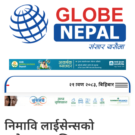
२१ श्रावण २०८३, बिहिबार
निमावि लाईसेन्सको