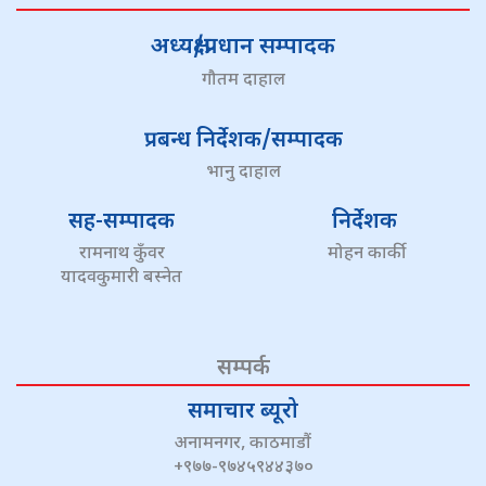
अध्यक्ष/प्रधान सम्पादक
गौतम दाहाल
प्रबन्ध निर्देशक/सम्पादक
भानु दाहाल
सह-सम्पादक
निर्देशक
रामनाथ कुँवर
मोहन कार्की
यादवकुमारी बस्नेत
सम्पर्क
समाचार ब्यूरो
अनामनगर, काठमाडौं
+९७७-९७४५९४४३७०