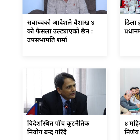
सर्वोच्चको आदेशले वैशाख ४
ढिला ह
को फैसला उल्ट्याएको छैन :
प्रधानम
उपसभापति शर्मा
विदेशस्थित पाँच कूटनैतिक
४ महिन
नियोग बन्द गरिँदै
निर्णय