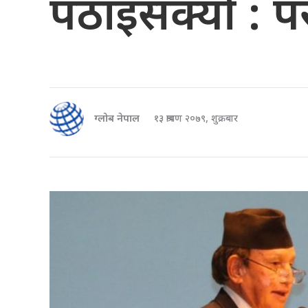
पठाइसक्यो : पररा
ग्लोब नेपाल
१३ श्रावण २०७९, शुक्रबार