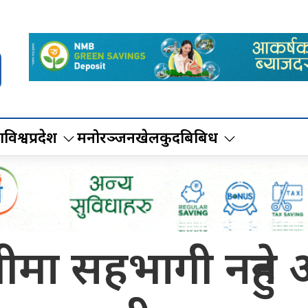
ा
विश्व
प्रदेश
मनोरञ्जन
खेलकुद
बिबिध
मा सहभागी नहुने 