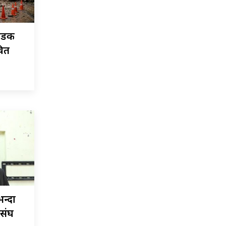
 सडक
वित
न्दा
ासंघ