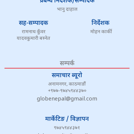
प्रबन्ध निर्देशक/सम्पादक
भानु दाहाल
सह-सम्पादक
निर्देशक
रामनाथ कुँवर
मोहन कार्की
यादवकुमारी बस्नेत
सम्पर्क
समाचार ब्यूरो
अनामनगर, काठमाडौं
+९७७-९७४५९४४३७०
globenepal@gmail.com
मार्केटिङ / विज्ञापन
९७४५९४४३७१