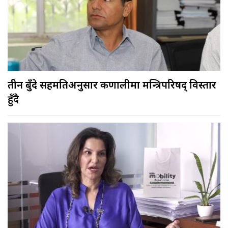
तीन बुँदे सहमतिअनुसार कर्णालीमा मन्त्रिपरिषद् विस्तार
हुँदै