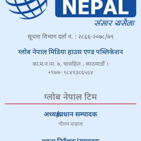
सूचना विभाग दर्ता नं. : २८६६-२०७८/७९
ग्लोब नेपाल मिडिया हाउस एण्ड पब्लिकेशन
का.म.न.पा. ७, चावहिल , काठमाडौं ।
+९७७- ९८४१३८६५६४
ग्लोब नेपाल टिम
अध्यक्ष/प्रधान सम्पादक
गौतम दाहाल