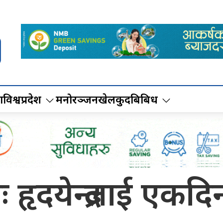
ा
विश्व
प्रदेश
मनोरञ्जन
खेलकुद
बिबिध
भनेः हृदयेन्द्रलाई ए