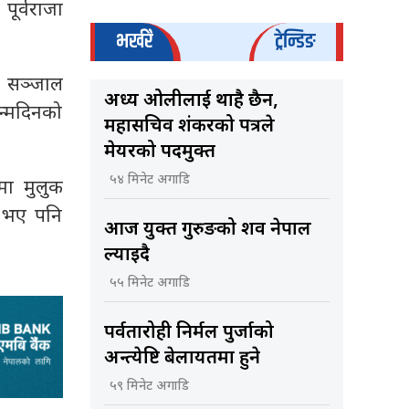
पूर्वराजा
भर्खरै
ट्रेन्डिङ
क सञ्जाल
अध्यक्ष ओलीलाई थाहै छैन,
न्मदिनको
महासचिव शंकरको पत्रले
मेयरको पदमुक्त
५४ मिनेट अगाडि
मा मुलुक
ा भए पनि
आज युक्त गुरुङको शव नेपाल
ल्याइदै
५५ मिनेट अगाडि
पर्वतारोही निर्मल पुर्जाको
अन्त्येष्टि बेलायतमा हुने
५९ मिनेट अगाडि