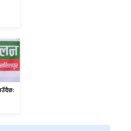
उँदैछ: