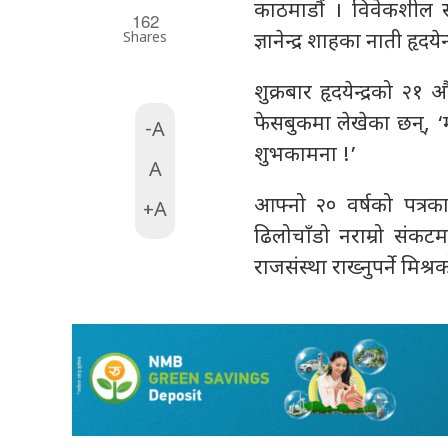
काठमाडौं । विवेकशील साझ
162
Shares
ज्ञानेन्द्र शाहका नाती हृ
शुक्रबार हृदयेन्द्रको 
फेसबुकमा लेखेका छन्, ‘
-A
शुभकामना !’
A
आफ्नो २० वर्षको पत्र
+A
ढिलोचाँडो नराम्रो संकट
राजसंस्था राख्नुपर्ने मिश