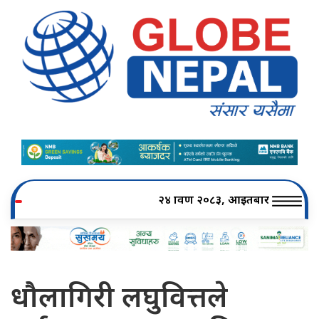
२४ श्रावण २०८३, आइतबार
धौलागिरी लघुवित्तले