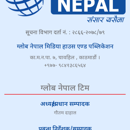
सूचना विभाग दर्ता नं. : २८६६-२०७८/७९
ग्लोब नेपाल मिडिया हाउस एण्ड पब्लिकेशन
का.म.न.पा. ७, चावहिल , काठमाडौं ।
+९७७- ९८४१३८६५६४
ग्लोब नेपाल टिम
अध्यक्ष/प्रधान सम्पादक
गौतम दाहाल
प्रबन्ध निर्देशक/सम्पादक