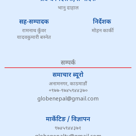
भानु दाहाल
सह-सम्पादक
निर्देशक
रामनाथ कुँवर
मोहन कार्की
यादवकुमारी बस्नेत
सम्पर्क
समाचार ब्यूरो
अनामनगर, काठमाडौं
+९७७-९७४५९४४३७०
globenepal@gmail.com
मार्केटिङ / विज्ञापन
९७४५९४४३७१