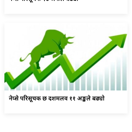
नेप्से परिसूचक छ दशमलव ११ अङ्कले बढ्यो