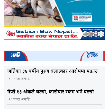
भर्खरै
ट्रेन्डिङ
जाँतेका ३४ वर्षीय पुरुष बलात्कार आरोपमा पक्राउ
१० घण्टा अगाडि
नेप्से १३ अंकले घट्यो, कारोबार रकम भने बढ्यो
१० घण्टा अगाडि