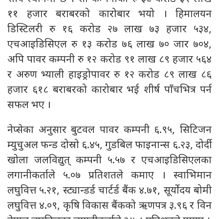
११ हजार बराबरको कारोबार भयो । हिमालयन
डिस्टिलरी रु १६ करोड २७ लाख ७३ हजार ५३४,
एचआइडिसिएल रु १३ करोड ७६ लाख ७० जार ७०४,
अपि पावर कम्पनी रु १२ करोड ९१ लाख ८९ हजार ५६४
र अरुण भ्याली हाइड्रोपावर रु १२ करोड ८९ लाख ८६
हजार ६१८ बराबरको कारोबार भई शीर्ष पाँचभित्र पर्न
सफल भए ।
नेप्सेका अनुसार बुटवल पावर कम्पनी ६.९५, सिटिजन
म्युचुअल फन्ड दोस्रो ६.४५, गुडबिल फाइनान्स ६.२३, दोर्दी
खोला जलविद्युत् कम्पनी ५.५७ र एचआइडिसिएलका
लगानीकर्ताले ५.०७ प्रतिशतले कमाए । स्वाभिमान
लघुवित्त ५.२१, स्ट्यान्डर्ड चार्टर्ड बैंक ४.७१, सूर्योदय बोमी
लघुवित्त ४.०९, कृषि विकास बैंकको ऋणपत्र ३.९६ र विन