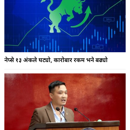
नेप्से १३ अंकले घट्यो, कारोबार रकम भने बढ्यो