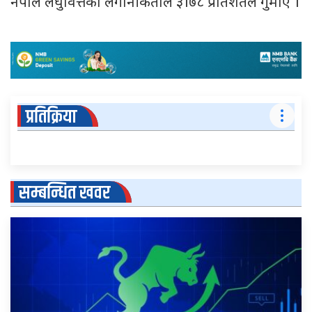
नेपाल लघुवित्तका लगानीकर्ताले ३।७८ प्रतिशतले गुमाए ।
प्रतिक्रिया
सम्बन्धित खवर