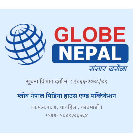
सूचना विभाग दर्ता नं. : २८६६-२०७८/७९
ग्लोब नेपाल मिडिया हाउस एण्ड पब्लिकेशन
का.म.न.पा. ७, चावहिल , काठमाडौं ।
+९७७- ९८४१३८६५६४