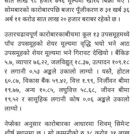
सात लाख ९८ हजार ७५६ मूल्यमा खरिद बिक्री भए ।
सोमबारको कारोबारपछि बजार पूँजीकरण रु ३१ खर्ब ३६
अर्ब ११ करोड सात लाख २० हजार बराबर रहेको छ ।
उतारचढावपूर्ण कारोबारकाबीचमा कूल १३ उपसमूहमध्ये
पाँच उपसमूहको शेयर मूल्यमा वृद्धि भयो भने आठ
उपसमूहको शेयर मूल्यमा भने गिरावट देखियो । बैंकिङ
५.७, व्यापार ७६.२२, जलविद्युत् १८.३७, उत्पादन १०९.१८
र लगानी ०.५३ अङ्कले उकालो लाग्यो । यस्तै, होटल
६०.८७, विकास बैंक ५९.४२, वित्त १.९९, निर्जीवन बीमा
१९.७७, अन्य १०.८५, लघुवित्त ५८.६८, जीवन बीमा
१९.५२ र सामूहिक लगानी कोष ०.०६ अङ्कले उकालो
लाग्यो ।
नेप्सेका अनुसार कारोबारका आधारमा शिवम् सिमेन्ट
शीर्ष स्थानमा छ । सो कम्पनीको रु ३८ करोड ३१ लाख