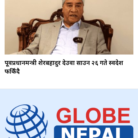
पूर्वप्रधानमन्त्री शेरबहादुर देउवा साउन २६ गते स्वदेश
फर्किँदै