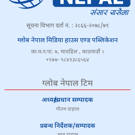
सूचना विभाग दर्ता नं. : २८६६-२०७८/७९
ग्लोब नेपाल मिडिया हाउस एण्ड पब्लिकेशन
का.म.न.पा. ७, चावहिल , काठमाडौं ।
+९७७- ९८४१३८६५६४
ग्लोब नेपाल टिम
अध्यक्ष/प्रधान सम्पादक
गौतम दाहाल
प्रबन्ध निर्देशक/सम्पादक