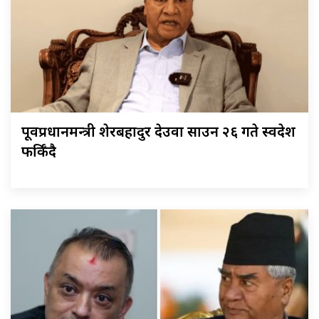
पूर्वप्रधानमन्त्री शेरबहादुर देउवा साउन २६ गते स्वदेश
फर्किँदै