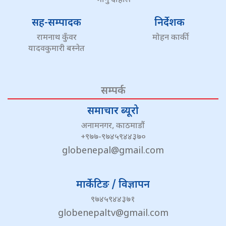
भानु दाहाल
सह-सम्पादक
निर्देशक
रामनाथ कुँवर
मोहन कार्की
यादवकुमारी बस्नेत
सम्पर्क
समाचार ब्यूरो
अनामनगर, काठमाडौं
+९७७-९७४५९४४३७०
globenepal@gmail.com
मार्केटिङ / विज्ञापन
९७४५९४४३७१
globenepaltv@gmail.com