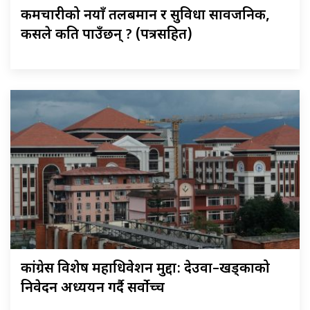
कर्मचारीको नयाँ तलबमान र सुविधा सार्वजनिक,
कसले कति पाउँछन् ? (पत्रसहित)
कांग्रेस विशेष महाधिवेशन मुद्दा: देउवा–खड्काको
निवेदन अध्ययन गर्दै सर्वोच्च