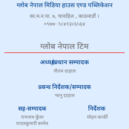
ग्लोब नेपाल मिडिया हाउस एण्ड पब्लिकेशन
का.म.न.पा. ७, चावहिल , काठमाडौं ।
+९७७- ९८४१३८६५६४
ग्लोब नेपाल टिम
अध्यक्ष/प्रधान सम्पादक
गौतम दाहाल
प्रबन्ध निर्देशक/सम्पादक
भानु दाहाल
सह-सम्पादक
निर्देशक
रामनाथ कुँवर
मोहन कार्की
यादवकुमारी बस्नेत