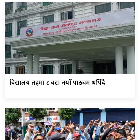
विद्यालय तहमा ८ वटा नयाँ पाठ्यक्रम थपिँदै