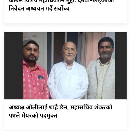
कांग्रेस विशेष महाधिवेशन मुद्दा: देउवा–खड्काको
निवेदन अध्ययन गर्दै सर्वोच्च
अध्यक्ष ओलीलाई थाहै छैन, महासचिव शंकरको
पत्रले मेयरको पदमुक्त