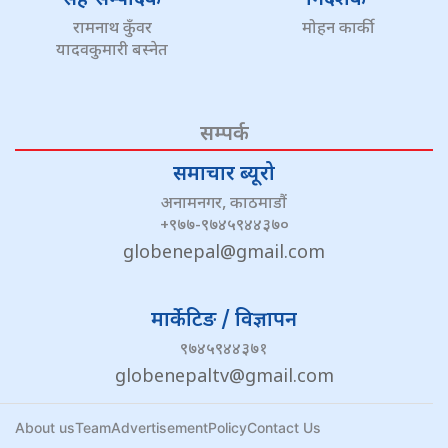
सह-सम्पादक
निर्देशक
रामनाथ कुँवर
मोहन कार्की
यादवकुमारी बस्नेत
सम्पर्क
समाचार ब्यूरो
अनामनगर, काठमाडौं
+९७७-९७४५९४४३७०
globenepal@gmail.com
मार्केटिङ / विज्ञापन
९७४५९४४३७१
globenepaltv@gmail.com
About us
Team
Advertisement
Policy
Contact Us