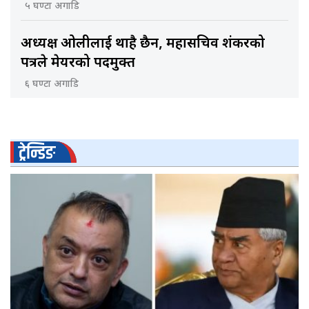
५ घण्टा अगाडि
अध्यक्ष ओलीलाई थाहै छैन, महासचिव शंकरको
पत्रले मेयरको पदमुक्त
६ घण्टा अगाडि
ट्रेन्डिङ