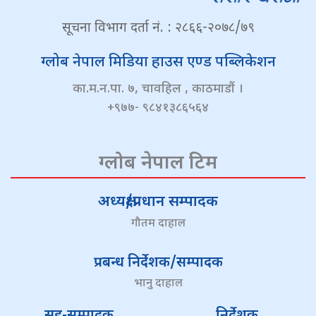
सूचना विभाग दर्ता नं. : २८६६-२०७८/७९
ग्लोब नेपाल मिडिया हाउस एण्ड पब्लिकेशन
का.म.न.पा. ७, चावहिल , काठमाडौं ।
+९७७- ९८४१३८६५६४
ग्लोब नेपाल टिम
अध्यक्ष/प्रधान सम्पादक
गौतम दाहाल
प्रबन्ध निर्देशक/सम्पादक
भानु दाहाल