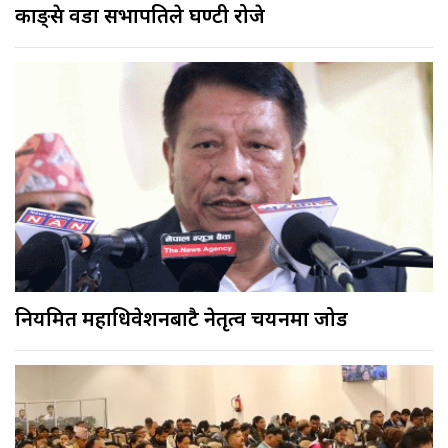
काङ्ग्रेस वडा सभापतिले घण्टी रोजे
नियमित महाधिवेशनबाटै नेतृत्व चयनमा जोड