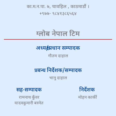
का.म.न.पा. ७, चावहिल , काठमाडौं ।
+९७७- ९८४१३८६५६४
ग्लोब नेपाल टिम
अध्यक्ष/प्रधान सम्पादक
गौतम दाहाल
प्रबन्ध निर्देशक/सम्पादक
भानु दाहाल
सह-सम्पादक
निर्देशक
रामनाथ कुँवर
मोहन कार्की
यादवकुमारी बस्नेत