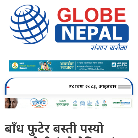
२४ श्रावण २०८३, आइतबार
बाँध फुटेर बस्ती पस्यो