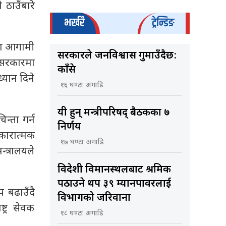
 ठाउँबारे
भर्खरै
ट्रेन्डिङ
था आगामी
सरकारले जनविश्वास गुमाउँदैछ:
। सरकारमा
काँग्रेस
्यान दिने
१६ घण्टा अगाडि
यी हुन् मन्त्रीपरिषद् बैठकका ७
िन्ता गर्न
निर्णय
 सकारात्मक
१७ घण्टा अगाडि
न्त्रालयले
विदेशी विमानस्थलबाट श्रमिक
पठाउने थप ३९ म्यानपावरलाई
प बढाउँदै
विभागको जरिवाना
ट्र सेवक
१८ घण्टा अगाडि