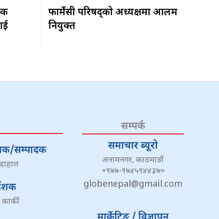
िक
फार्मेसी परिषद्को अध्यक्षमा आलम
ाई
नियुक्त
सम्पर्क
समाचार ब्यूरो
्देशक/सम्पादक
अनामनगर, काठमाडौं
 दाहाल
+९७७-९७४५९४४३७०
globenepal@gmail.com
्देशक
 कार्की
मार्केटिङ / विज्ञापन