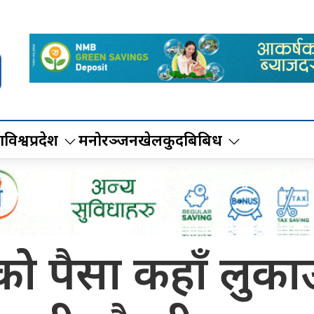
ा
विश्व
प्रदेश
मनोरञ्जन
खेलकुद
बिबिध
ोे पैसा कहाँ लुकाउन