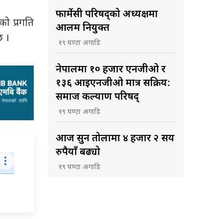
फार्मेसी परिषद्को अध्यक्षमा
को प्रगति
आलम नियुक्त
छ ।
१९ घण्टा अगाडि
नेपालमा १० हजार एनजीओ र
१३६ आइएनजीओ मात्र सक्रिय:
समाज कल्याण परिषद्
१९ घण्टा अगाडि
आज सुन तोलामा ४ हजार २ सय
रुपैयाँ बढ्यो
१९ घण्टा अगाडि