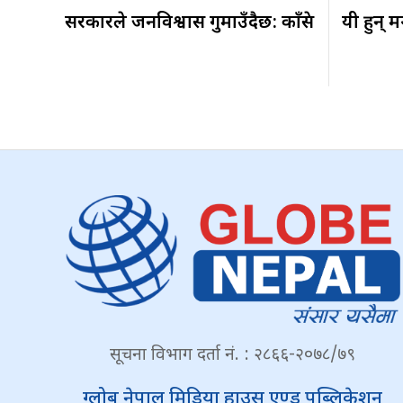
सरकारले जनविश्वास गुमाउँदैछ: काँग्रेस
यी हुन् म
सूचना विभाग दर्ता नं. : २८६६-२०७८/७९
ग्लोब नेपाल मिडिया हाउस एण्ड पब्लिकेशन