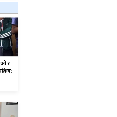
ीओ र
्रिय: