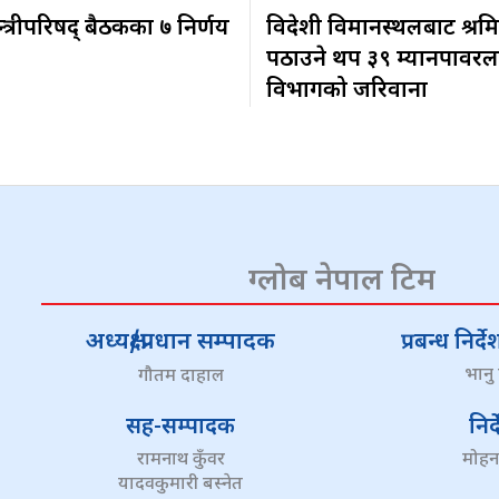
न्त्रीपरिषद् बैठकका ७ निर्णय
विदेशी विमानस्थलबाट श्रम
पठाउने थप ३९ म्यानपावरल
विभागको जरिवाना
ग्लोब नेपाल टिम
अध्यक्ष/प्रधान सम्पादक
प्रबन्ध निर
भानु
गौतम दाहाल
सह-सम्पादक
निर
रामनाथ कुँवर
मोहन
यादवकुमारी बस्नेत