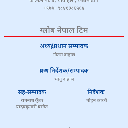
का.म.न.पा. ७, चावहिल , काठमाडौं ।
+९७७- ९८४१३८६५६४
ग्लोब नेपाल टिम
अध्यक्ष/प्रधान सम्पादक
गौतम दाहाल
प्रबन्ध निर्देशक/सम्पादक
भानु दाहाल
सह-सम्पादक
निर्देशक
रामनाथ कुँवर
मोहन कार्की
यादवकुमारी बस्नेत