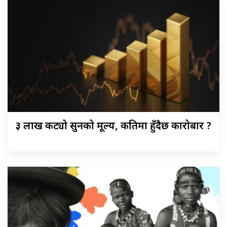
३ लाख कट्यो सुनको मूल्य, कतिमा हुँदैछ कारोबार ?