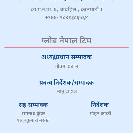
का.म.न.पा. ७, चावहिल , काठमाडौं ।
+९७७- ९८४१३८६५६४
ग्लोब नेपाल टिम
अध्यक्ष/प्रधान सम्पादक
गौतम दाहाल
प्रबन्ध निर्देशक/सम्पादक
भानु दाहाल
सह-सम्पादक
निर्देशक
रामनाथ कुँवर
मोहन कार्की
यादवकुमारी बस्नेत