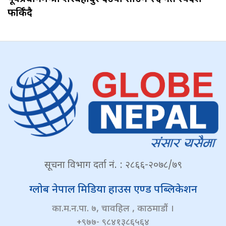
फर्किँदै
सूचना विभाग दर्ता नं. : २८६६-२०७८/७९
ग्लोब नेपाल मिडिया हाउस एण्ड पब्लिकेशन
का.म.न.पा. ७, चावहिल , काठमाडौं ।
+९७७- ९८४१३८६५६४