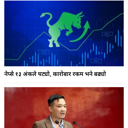
नेप्से १३ अंकले घट्यो, कारोबार रकम भने बढ्यो