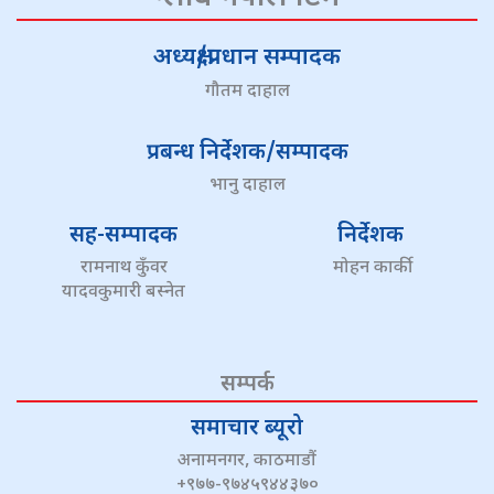
अध्यक्ष/प्रधान सम्पादक
गौतम दाहाल
प्रबन्ध निर्देशक/सम्पादक
भानु दाहाल
सह-सम्पादक
निर्देशक
रामनाथ कुँवर
मोहन कार्की
यादवकुमारी बस्नेत
सम्पर्क
समाचार ब्यूरो
अनामनगर, काठमाडौं
+९७७-९७४५९४४३७०