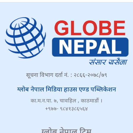
सूचना विभाग दर्ता नं. : २८६६-२०७८/७९
ग्लोब नेपाल मिडिया हाउस एण्ड पब्लिकेशन
का.म.न.पा. ७, चावहिल , काठमाडौं ।
+९७७- ९८४१३८६५६४
ग्लोब नेपाल टिम