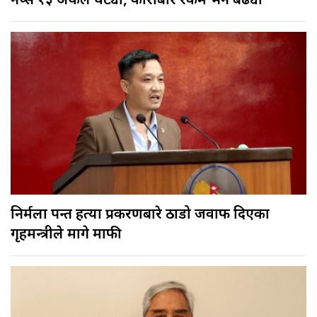
नेप्से १३ अंकले घट्यो, कारोबार रकम भने बढ्यो
निर्मला पन्त हत्या प्रकरणबारे ठाडो जवाफ दिएका
गृहमन्त्रीले मागे माफी