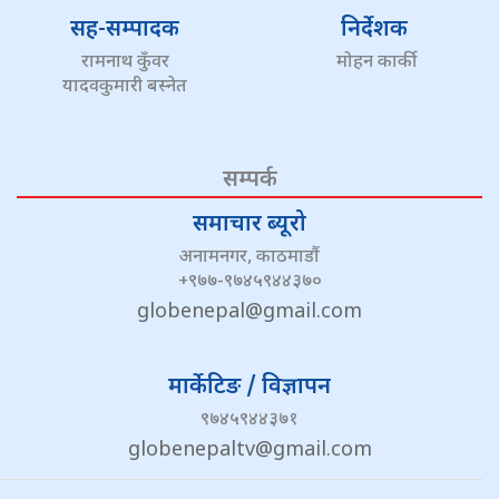
सह-सम्पादक
निर्देशक
रामनाथ कुँवर
मोहन कार्की
यादवकुमारी बस्नेत
सम्पर्क
समाचार ब्यूरो
अनामनगर, काठमाडौं
+९७७-९७४५९४४३७०
globenepal@gmail.com
मार्केटिङ / विज्ञापन
९७४५९४४३७१
globenepaltv@gmail.com