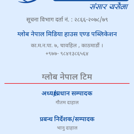
सूचना विभाग दर्ता नं. : २८६६-२०७८/७९
ग्लोब नेपाल मिडिया हाउस एण्ड पब्लिकेशन
का.म.न.पा. ७, चावहिल , काठमाडौं ।
+९७७- ९८४१३८६५६४
ग्लोब नेपाल टिम
अध्यक्ष/प्रधान सम्पादक
गौतम दाहाल
प्रबन्ध निर्देशक/सम्पादक
भानु दाहाल