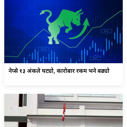
नेप्से १३ अंकले घट्यो, कारोबार रकम भने बढ्यो