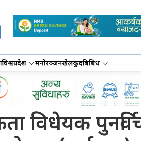
ा
विश्व
प्रदेश
मनोरञ्जन
खेलकुद
बिबिध
ता विधेयक पुनर्विच