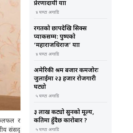
प्रेरणादायी यात्रा
४ घण्टा अगाडि
रगतको छापदेखि सिक्स
प्याकसम्म: पुष्पको
‘महाराजधिराज’ यात्रा
४ घण्टा अगाडि
अमेरिकी श्रम बजार कमजोरः
जुलाईमा २३ हजार रोजगारी
घट्यो
५ घण्टा अगाडि
३ लाख कट्यो सुनको मूल्य,
, छलफल र
कतिमा हुँदैछ कारोबार ?
घीय संसद्
५ घण्टा अगाडि