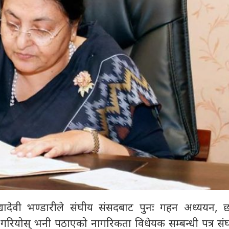
 विद्यादेवी भण्डारीले संघीय संसदबाट पुनः गहन अध्ययन
र गरियोस् भनी पठाएको नागरिकता विधेयक सम्बन्धी पत्र सं