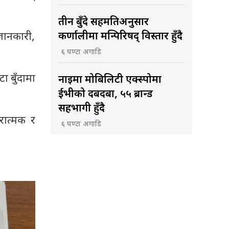
तीन बुँदे सहमतिअनुसार
 जानकारी,
कर्णालीमा मन्त्रिपरिषद् विस्तार हुँदै
६ घण्टा अगाडि
ा बुँदामा
नाइमा मोबिलिटी एक्स्पोमा
ईभीको दबदबा, ५५ ब्रान्ड
सहभागी हुँदै
रात्मक र
६ घण्टा अगाडि