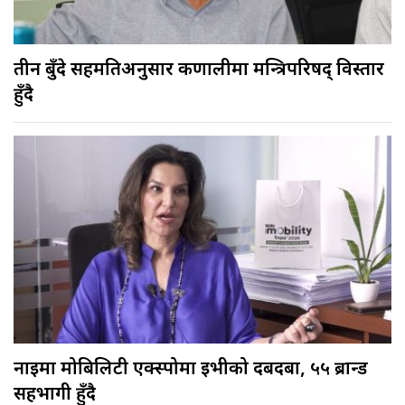
तीन बुँदे सहमतिअनुसार कर्णालीमा मन्त्रिपरिषद् विस्तार
हुँदै
नाइमा मोबिलिटी एक्स्पोमा ईभीको दबदबा, ५५ ब्रान्ड
सहभागी हुँदै