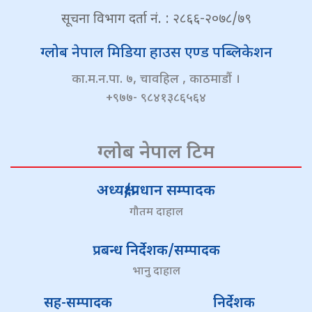
सूचना विभाग दर्ता नं. : २८६६-२०७८/७९
ग्लोब नेपाल मिडिया हाउस एण्ड पब्लिकेशन
का.म.न.पा. ७, चावहिल , काठमाडौं ।
+९७७- ९८४१३८६५६४
ग्लोब नेपाल टिम
अध्यक्ष/प्रधान सम्पादक
गौतम दाहाल
प्रबन्ध निर्देशक/सम्पादक
भानु दाहाल
सह-सम्पादक
निर्देशक