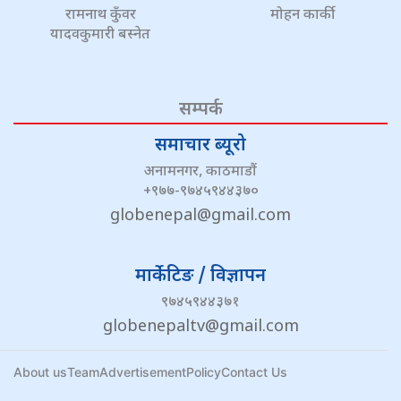
रामनाथ कुँवर
मोहन कार्की
यादवकुमारी बस्नेत
सम्पर्क
समाचार ब्यूरो
अनामनगर, काठमाडौं
+९७७-९७४५९४४३७०
globenepal@gmail.com
मार्केटिङ / विज्ञापन
९७४५९४४३७१
globenepaltv@gmail.com
About us
Team
Advertisement
Policy
Contact Us