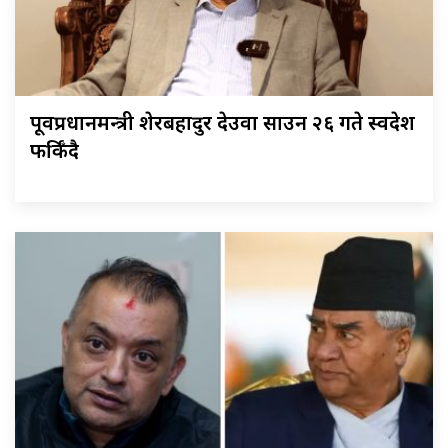
पूर्वप्रधानमन्त्री शेरबहादुर देउवा साउन २६ गते स्वदेश
फर्किँदै