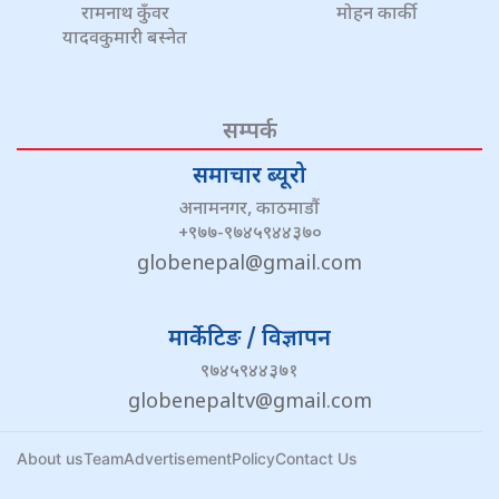
रामनाथ कुँवर
मोहन कार्की
यादवकुमारी बस्नेत
सम्पर्क
समाचार ब्यूरो
अनामनगर, काठमाडौं
+९७७-९७४५९४४३७०
globenepal@gmail.com
मार्केटिङ / विज्ञापन
९७४५९४४३७१
globenepaltv@gmail.com
About us
Team
Advertisement
Policy
Contact Us