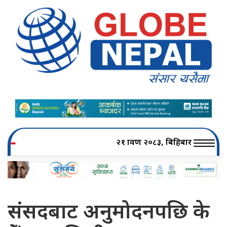
२१ श्रावण २०८३, बिहिबार
संसदबाट अनुमोदनपछि के