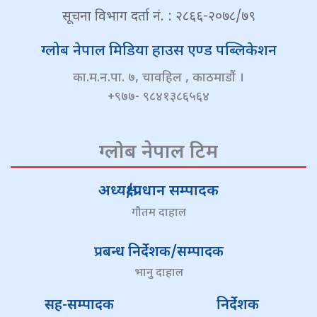
सूचना विभाग दर्ता नं. : २८६६-२०७८/७९
ग्लोब नेपाल मिडिया हाउस एण्ड पब्लिकेशन
का.म.न.पा. ७, चावहिल , काठमाडौं ।
+९७७- ९८४१३८६५६४
ग्लोब नेपाल टिम
अध्यक्ष/प्रधान सम्पादक
गौतम दाहाल
प्रबन्ध निर्देशक/सम्पादक
भानु दाहाल
सह-सम्पादक
निर्देशक