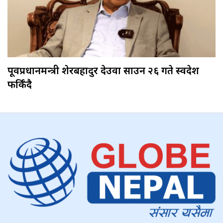
पूर्वप्रधानमन्त्री शेरबहादुर देउवा साउन २६ गते स्वदेश
फर्किँदै