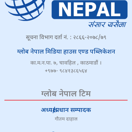
सूचना विभाग दर्ता नं. : २८६६-२०७८/७९
ग्लोब नेपाल मिडिया हाउस एण्ड पब्लिकेशन
का.म.न.पा. ७, चावहिल , काठमाडौं ।
+९७७- ९८४१३८६५६४
ग्लोब नेपाल टिम
अध्यक्ष/प्रधान सम्पादक
गौतम दाहाल