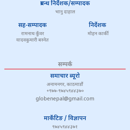
प्रबन्ध निर्देशक/सम्पादक
भानु दाहाल
सह-सम्पादक
निर्देशक
रामनाथ कुँवर
मोहन कार्की
यादवकुमारी बस्नेत
सम्पर्क
समाचार ब्यूरो
अनामनगर, काठमाडौं
+९७७-९७४५९४४३७०
globenepal@gmail.com
मार्केटिङ / विज्ञापन
९७४५९४४३७१