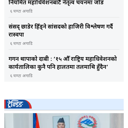
नियमित महाधिवेशनबाटै नेतृत्व चयनमा जोड
६ घण्टा अगाडि
संसद् छाडेर हिँड्ने सांसदको हाजिरी विश्लेषण गर्दै
रास्वपा
६ घण्टा अगाडि
गगन थापाको दाबी : ‘१५ औँ राष्ट्रिय महाधिवेशनको
कार्यतालिका कुनै पनि हालतमा तलमाथि हुँदैन’
६ घण्टा अगाडि
ट्रेन्डिङ