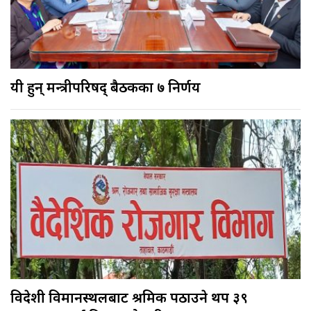
यी हुन् मन्त्रीपरिषद् बैठकका ७ निर्णय
विदेशी विमानस्थलबाट श्रमिक पठाउने थप ३९