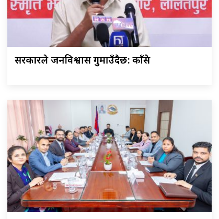
सरकारले जनविश्वास गुमाउँदैछ: काँग्रेस