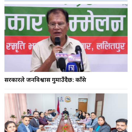
सरकारले जनविश्वास गुमाउँदैछ: काँग्रेस