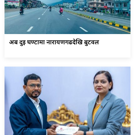
अब दुई घण्टामा नारायणगढदेखि बुटवल