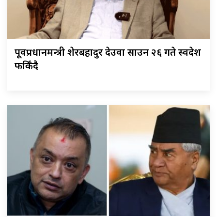
पूर्वप्रधानमन्त्री शेरबहादुर देउवा साउन २६ गते स्वदेश
फर्किँदै