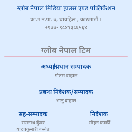
ग्लोब नेपाल मिडिया हाउस एण्ड पब्लिकेशन
का.म.न.पा. ७, चावहिल , काठमाडौं ।
+९७७- ९८४१३८६५६४
ग्लोब नेपाल टिम
अध्यक्ष/प्रधान सम्पादक
गौतम दाहाल
प्रबन्ध निर्देशक/सम्पादक
भानु दाहाल
सह-सम्पादक
निर्देशक
रामनाथ कुँवर
मोहन कार्की
यादवकुमारी बस्नेत