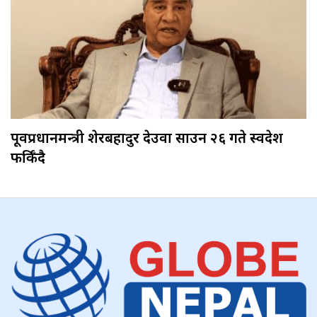
पूर्वप्रधानमन्त्री शेरबहादुर देउवा साउन २६ गते स्वदेश
फर्किँदै