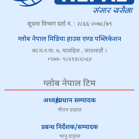
सूचना विभाग दर्ता नं. : २८६६-२०७८/७९
ग्लोब नेपाल मिडिया हाउस एण्ड पब्लिकेशन
का.म.न.पा. ७, चावहिल , काठमाडौं ।
+९७७- ९८४१३८६५६४
ग्लोब नेपाल टिम
अध्यक्ष/प्रधान सम्पादक
गौतम दाहाल
प्रबन्ध निर्देशक/सम्पादक
भानु दाहाल