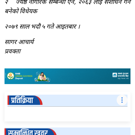
२ ज्येष्ठ नागरिक सम्बन्धी ऐन, २०६३ लाई संशोधन गर्न
बनेको विधेयक
२०७९ साल भदौ ५ गते आइतबार ।
सागर आचार्य
प्रवक्ता
प्रतिक्रिया
सम्बन्धित खवर