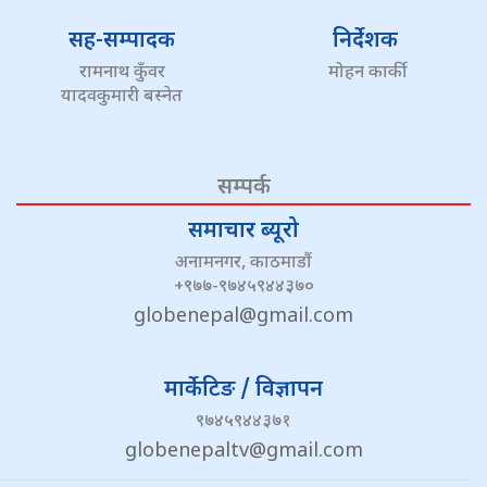
सह-सम्पादक
निर्देशक
रामनाथ कुँवर
मोहन कार्की
यादवकुमारी बस्नेत
सम्पर्क
समाचार ब्यूरो
अनामनगर, काठमाडौं
+९७७-९७४५९४४३७०
globenepal@gmail.com
मार्केटिङ / विज्ञापन
९७४५९४४३७१
globenepaltv@gmail.com