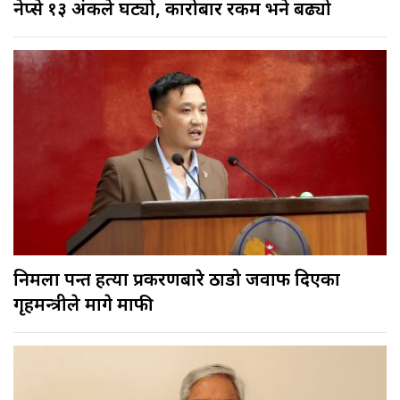
नेप्से १३ अंकले घट्यो, कारोबार रकम भने बढ्यो
निर्मला पन्त हत्या प्रकरणबारे ठाडो जवाफ दिएका
गृहमन्त्रीले मागे माफी