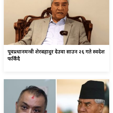
पूर्वप्रधानमन्त्री शेरबहादुर देउवा साउन २६ गते स्वदेश
फर्किँदै