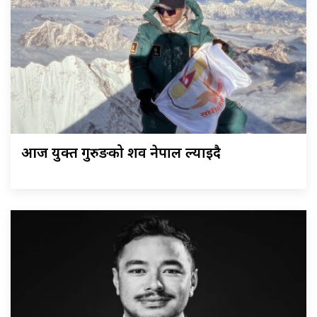
आज युक्त गुरुङको शव नेपाल ल्याइदै