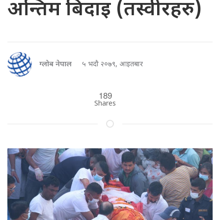
अन्तिम बिदाइ (तस्वीरहरु)
ग्लोब नेपाल
५ भदौ २०७९, आइतबार
189
Shares