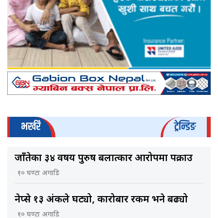
भर्खरै
ट्रेन्डिङ
जाँतेका ३४ वर्षीय पुरुष बलात्कार आरोपमा पक्राउ
१० घण्टा अगाडि
नेप्से १३ अंकले घट्यो, कारोबार रकम भने बढ्यो
१० घण्टा अगाडि